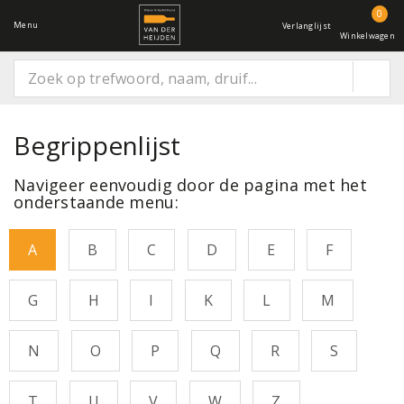
0
Menu
Verlanglijst
Winkelwagen
Begrippenlijst
Navigeer eenvoudig door de pagina met het
onderstaande menu:
A
B
C
D
E
F
G
H
I
K
L
M
N
O
P
Q
R
S
T
U
V
W
Z