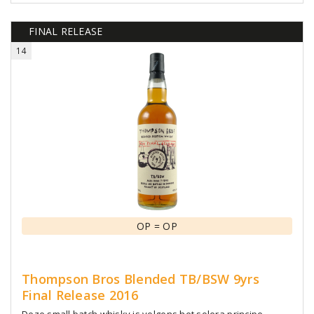
FINAL RELEASE
14
OP = OP
Thompson Bros Blended TB/BSW 9yrs
Final Release 2016
Deze small batch whisky is volgens het solera principe