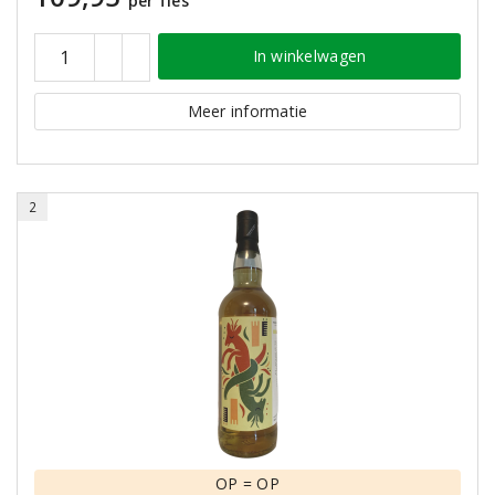
per fles
In winkelwagen
Meer informatie
2
OP = OP