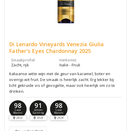
Di Lenardo Vineyards Venezia Giulia
Father's Eyes Chardonnay 2025
Smaakprofiel
Herkomst
Zacht, rijk
Italië - Friuli
Italiaanse witte wijn met de geur van karamel, boter en
overrijp wit fruit. De smaak is heerlijk zacht. Erg lekker bij
licht gekruide vis of gevogelte, maar ook heerlijk om zo te
drinken.
98
91
98
Luca
James
Luca
Maroni
Suckling
Maroni
2025
2024
2024