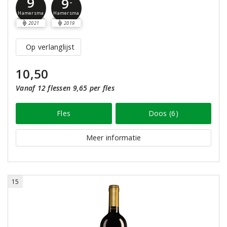
9
9
-
Hamersma
Hamersma
2021
2019
Op verlanglijst
10,50
Vanaf 12 flessen 9,65 per fles
Fles
Doos (6)
Meer informatie
15