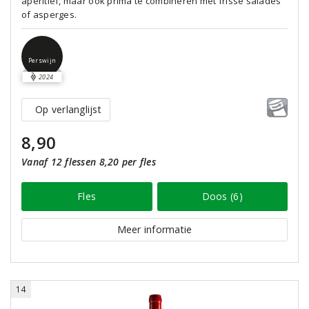
aperitief, maar ook prima te combineren met frisse salades
of asperges.
Perswijn
2024
Op verlanglijst
8,90
Vanaf 12 flessen 8,20 per fles
Fles
Doos (6)
Meer informatie
14