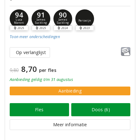
94
91
90
Luca
James
James
Perswijn
Maroni
Suckling
Suckling
2025
2025
2024
2023
Toon meer
onderscheidingen
Op verlanglijst
8,70
9,80
per fles
Aanbieding
geldig
t/m 31 augustus
Aanbieding
Fles
Doos (6)
Meer informatie