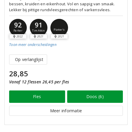
bessen, kruiden en eikenhout. Vol en sappig van smaak.
Lekker bij pittige rundvleesgerechten of varkensvlees.
92
91
Platter's
Parker
Tim Atkin
2022
2021
2021
Toon meer
onderscheidingen
Op verlanglijst
28,85
Vanaf 12 flessen 26,45 per fles
Fles
Doos (6)
Meer informatie