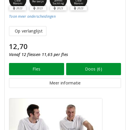
Luca
James
Luca
Perswijn
Maroni
Suckling
Maroni
2023
2023
2023
2023
Toon meer
onderscheidingen
Op verlanglijst
12,70
Vanaf 12 flessen 11,65 per fles
Fles
Doos (6)
Meer informatie