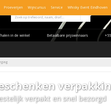
Proeverijen
Wijncursus
Service
Whisky Event Eindhoven
fhalen in de winkel
Betaalbare prijswinnaars
+55
rging
eschenken verpakkin
estelijk verpakt en snel bezorgd