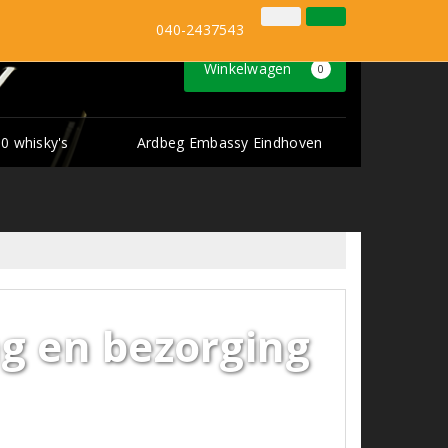
Inloggen
Klantenservice
040-2437543
Winkelwagen
0
0 whisky's
Ardbeg Embassy Eindhoven
g en bezorging