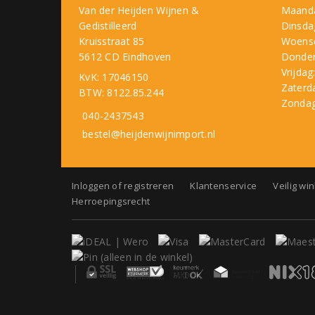
Van der Heijden Wijnen &
Maand
Gedistilleerd
Dinsda
Kruisstraat 85
Woens
5612 CD Eindhoven
Donder
Vrijdag
KvK: 17046150
Zaterd
BTW: 8122.85.244
Zondag
040-2437543
bestel@heijdenwijnimport.nl
Inloggen of registreren
Klantenservice
Veilig wi
Herroepingsrecht