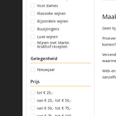
Voor dames
Klassieke wijnen
Maak
Bijzondere wijnen
Geen ti
Buurjongens
Luxe wijnen
Proever
Wijnen met Martin
komen? 
Kruithof recepten
Verzend
Gelegenheid
waarmee
Nieuwjaar
Web-en 
vanzelfs
Prijs
tot € 25,-
van € 25,- tot € 50,-
van € 50,- tot € 75,-
van € 75,- tot € 100,-