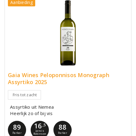
Aanbieding
Gaia Wines Peloponnisos Monograph
Assyrtiko 2025
Fris tot zacht
Assyrtiko uit Nemea
Heerlijk zo of bij vis
16
89
,5
88
Jancis
Parker
Parker
Robinson