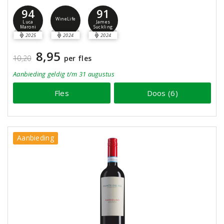
94
91
WineLife
Luca
James
Maroni
Suckling
2025
2024
2024
8,95
10,20
per fles
Aanbieding
geldig
t/m 31 augustus
Fles
Doos (6)
Aanbieding