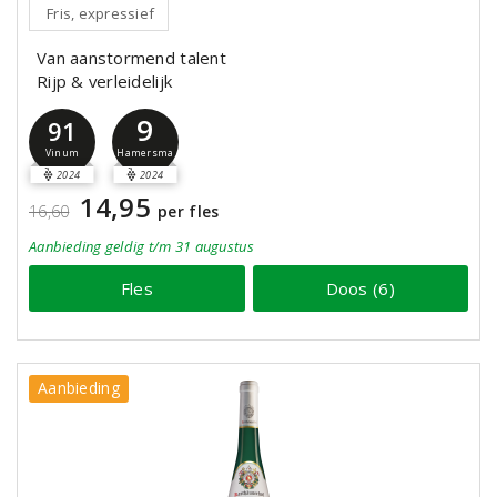
Fris, expressief
Van aanstormend talent
Rijp & verleidelijk
9
91
Hamersma
Vinum
2024
2024
14,95
16,60
per fles
Aanbieding
geldig
t/m 31 augustus
Fles
Doos (6)
Aanbieding