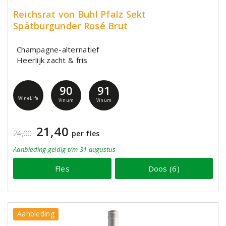
Reichsrat von Buhl Pfalz Sekt
Spätburgunder Rosé Brut
Champagne-alternatief
Heerlijk zacht & fris
90
91
WineLife
Vinum
Vinum
21,40
24,00
per fles
Aanbieding
geldig
t/m 31 augustus
Fles
Doos (6)
Aanbieding