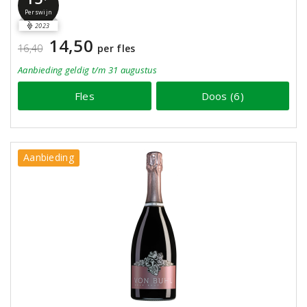
Perswijn
2023
14,50
16,40
per fles
Aanbieding
geldig
t/m 31 augustus
Fles
Doos (6)
Aanbieding