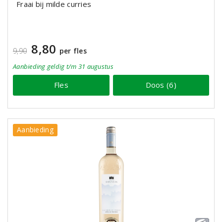
Fraai bij milde curries
8,80
9,90
per fles
Aanbieding
geldig
t/m 31 augustus
Fles
Doos (6)
Aanbieding