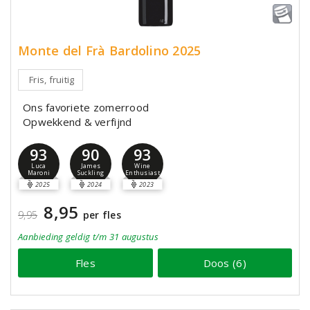
Monte del Frà Bardolino 2025
Fris, fruitig
Ons favoriete zomerrood
Opwekkend & verfijnd
93
90
93
Luca
James
Wine
Maroni
Suckling
Enthusiast
2025
2024
2023
8,95
9,95
per fles
Aanbieding
geldig
t/m 31 augustus
Fles
Doos (6)