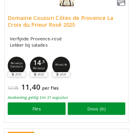
Domaine Coussin Côtes de Provence La
Croix du Prieur Rosé 2025
Verfijnde Provence-rosé
Lekker bij salades
14
,5
Perswijn
WineLife
Concours
Perswijn
2025
2024
2024
11,40
12,95
per fles
Aanbieding
geldig
t/m 31 augustus
Fles
Doos (6)