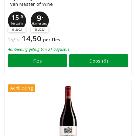
Van Master of Wine
9
15
-
,5
Perswijn
Hamersma
2023
2022
14,50
16,95
per fles
Aanbieding
geldig
t/m 31 augustus
Fles
Doos (6)
Aanbieding