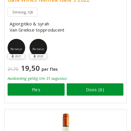
Smeuïg, rijk
Agiorgitiko & syrah
Van Griekse topproducent
Perswijn
Perswijn
2021
2020
19,50
21,70
per fles
Aanbieding
geldig
t/m 31 augustus
Fles
Doos (6)