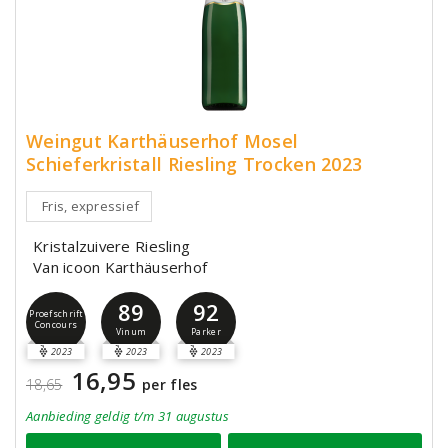
Weingut Karthäuserhof Mosel
Schieferkristall Riesling Trocken 2023
Fris, expressief
Kristalzuivere Riesling
Van icoon Karthäuserhof
89
92
Proefschrift
Concours
Vinum
Parker
2023
2023
2023
16,95
18,65
per fles
Aanbieding
geldig
t/m 31 augustus