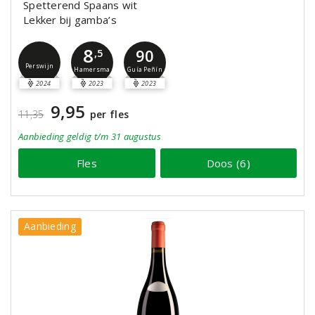
Spetterend Spaans wit
Lekker bij gamba’s
8
90
,5
Perswijn
Guía Peñín
Hamersma
2024
2023
2023
9,95
11,35
per fles
Aanbieding
geldig
t/m 31 augustus
Fles
Doos (6)
Aanbieding