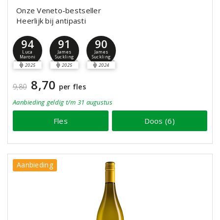
Onze Veneto-bestseller
Heerlijk bij antipasti
94
91
90
Luca
James
James
Maroni
Suckling
Suckling
2025
2025
2024
8,70
9,80
per fles
Aanbieding
geldig
t/m 31 augustus
Fles
Doos (6)
Aanbieding