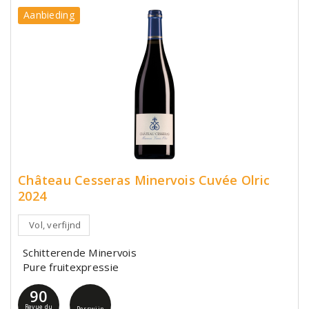
Aanbieding
Château Cesseras Minervois Cuvée Olric
2024
Vol, verfijnd
Schitterende Minervois
Pure fruitexpressie
90
Revue du
Perswijn