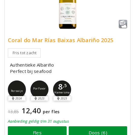
Coral do Mar Rías Baixas Albariño 2025
Fris tot zacht
Authentieke Albariño
Perfect bij seafood
8
,5
Por Favor
Perswijn
Hamersma
2024
2023
2023
12,40
13,85
per fles
Aanbieding
geldig
t/m 31 augustus
Fles
Doos (6)