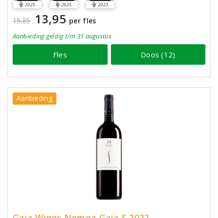
2025
2025
2023
13,95
15,85
per fles
Aanbieding
geldig
t/m 31 augustus
Fles
Doos (12)
Aanbieding
Gaia Wines Nemea Gaia S 2022