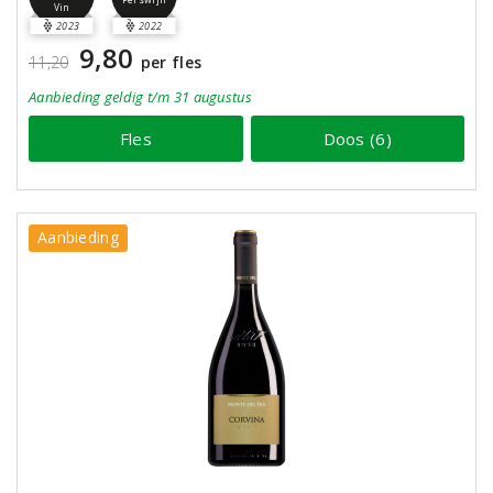
Vin
2023
2022
9,80
11,20
per fles
Aanbieding
geldig
t/m 31 augustus
Fles
Doos (6)
Aanbieding