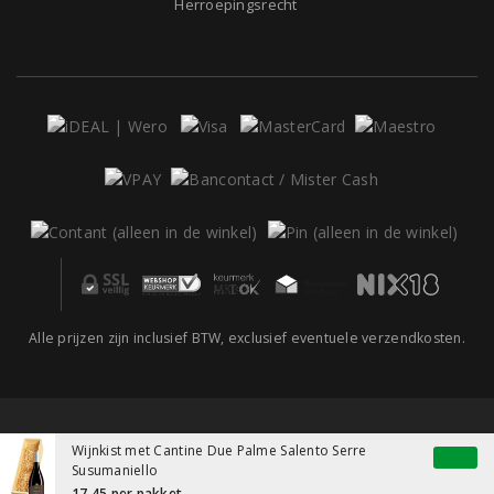
Herroepingsrecht
Alle prijzen zijn inclusief BTW, exclusief eventuele verzendkosten.
Wijnkist met Cantine Due Palme Salento Serre
Susumaniello
17,45
per pakket