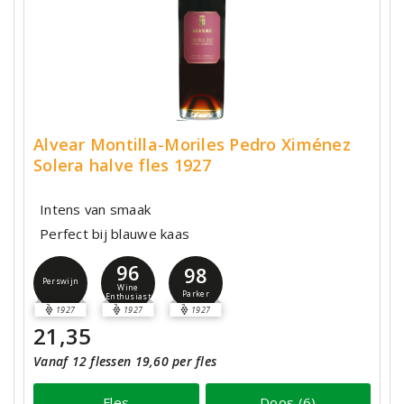
Alvear Montilla-Moriles Pedro Ximénez
Solera halve fles 1927
Intens van smaak
Perfect bij blauwe kaas
96
98
Perswijn
Wine
Parker
Enthusiast
1927
1927
1927
21,35
Vanaf 12 flessen 19,60 per fles
Fles
Doos (6)