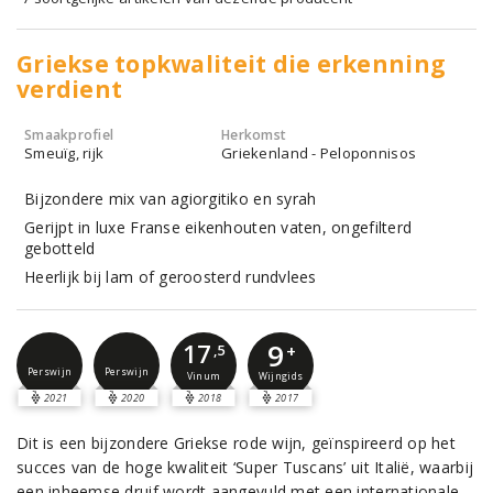
Griekse topkwaliteit die erkenning
verdient
Smaakprofiel
Herkomst
Smeuïg, rijk
Griekenland - Peloponnisos
Bijzondere mix van agiorgitiko en syrah
Gerijpt in luxe Franse eikenhouten vaten, ongefilterd
gebotteld
Heerlijk bij lam of geroosterd rundvlees
9
17
+
,5
Perswijn
Perswijn
Vinum
Wijngids
2021
2020
2018
2017
Dit is een bijzondere Griekse rode wijn, geïnspireerd op het
succes van de hoge kwaliteit ‘Super Tuscans’ uit Italië, waarbij
een inheemse druif wordt aangevuld met een internationale