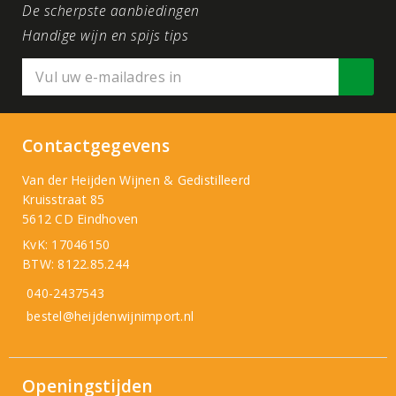
De scherpste aanbiedingen
Handige wijn en spijs tips
Contactgegevens
Van der Heijden Wijnen & Gedistilleerd
Kruisstraat 85
5612 CD Eindhoven
KvK: 17046150
BTW: 8122.85.244
040-2437543
bestel@heijdenwijnimport.nl
Openingstijden