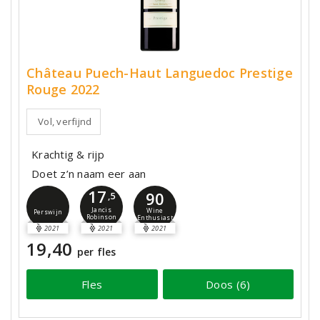
Château Puech-Haut Languedoc Prestige
Rouge 2022
Vol, verfijnd
Krachtig & rijp
Doet z’n naam eer aan
17
90
,5
Jancis
Wine
Perswijn
Robinson
Enthusiast
2021
2021
2021
19,40
per fles
Fles
Doos (6)