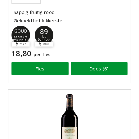
Sappig fruitig rood
Gekoeld het lekkerste
89
GOUD
Jeb
Concours
Dunnuck
Prix Plaisir
2022
2020
18,80
per fles
Fles
Doos (6)