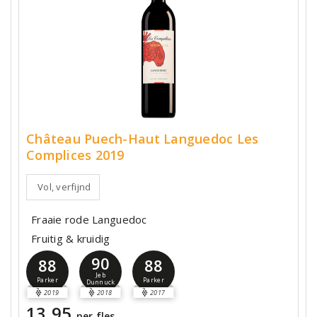
Château Puech-Haut Languedoc Les
Complices 2019
Vol, verfijnd
Fraaie rode Languedoc
Fruitig & kruidig
90
88
88
Jeb
Parker
Parker
Dunnuck
2019
2018
2017
13,95
per fles