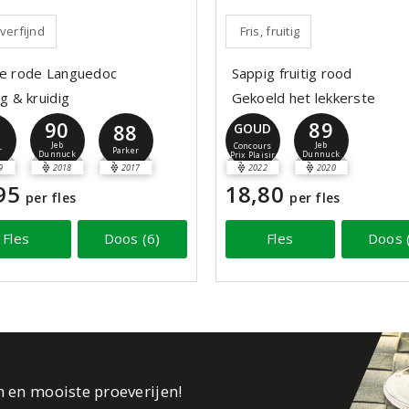
 verfijnd
Fris, fruitig
ie rode Languedoc
Sappig fruitig rood
ig & kruidig
Gekoeld het lekkerste
90
89
8
88
GOUD
Jeb
Jeb
Concours
r
Parker
Dunnuck
Dunnuck
Prix Plaisir
9
2018
2017
2022
2020
95
18,80
per fles
per fles
Fles
Doos (6)
Fles
Doos 
n en mooiste proeverijen!