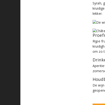
Syrah, 
kruidig
lekker.
Proef
Rijpe f
kruidig
om zo t
Drinke
Aperitie
zomerse
Houdb
De wijn
geopend