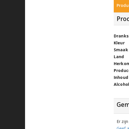
Produ
Pro
Dranks
Kleur
Smaak
Land
Herko
Produc
Inhoud
Alcoho
Gem
Er zij
Geef a