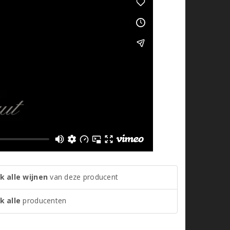
k alle wijnen
van deze producent
k alle
producenten