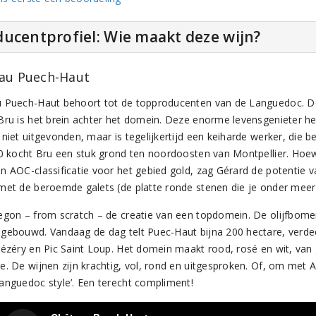
ucentprofiel: Wie maakt deze wijn?
au Puech-Haut
 Puech-Haut behoort tot de topproducenten van de Languedoc. 
Bru is het brein achter het domein. Deze enorme levensgenieter h
niet uitgevonden, maar is tegelijkertijd een keiharde werker, die be
80 kocht Bru een stuk grond ten noordoosten van Montpellier. Hoe
n AOC-classificatie voor het gebied gold, zag Gérard de potentie va
met de beroemde galets (de platte ronde stenen die je onder meer
egon – from scratch – de creatie van een topdomein. De olijfbom
gebouwd. Vandaag de dag telt Puec-Haut bijna 200 hectare, verde
rézéry en Pic Saint Loup. Het domein maakt rood, rosé en wit, van
e. De wijnen zijn krachtig, vol, rond en uitgesproken. Of, om met 
anguedoc style’. Een terecht compliment!