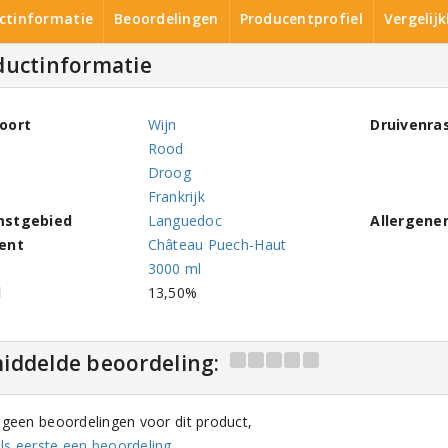
ctinformatie
Beoordelingen
Producentprofiel
Vergelij
ductinformatie
oort
Wijn
Druivenra
Rood
Droog
Frankrijk
mstgebied
Languedoc
Allergene
ent
Château Puech-Haut
3000 ml
l
13,50%
iddelde beoordeling:
n geen beoordelingen voor dit product,
ls eerste een beoordeling