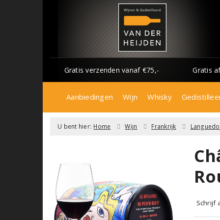
Gratis verzenden vanaf €75,-
Gratis a
Aanbiedingen
Wijn
Whisky
Gedistillee
U bent hier:
Home
Wijn
Frankrijk
Languedo
Ch
Rou
Schrijf