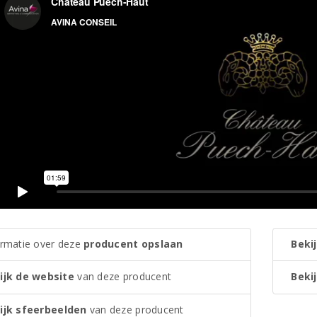
ormatie over deze
producent opslaan
Bekij
ijk de website
van deze producent
Bekij
ijk sfeerbeelden
van deze producent