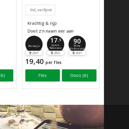
Vol, verfijnd
Krachtig & rijp
Doet z’n naam eer aan
17
90
,5
Jancis
Wine
Perswijn
Robinson
Enthusiast
2021
2021
2021
19,40
per fles
(6)
Fles
Doos (6)