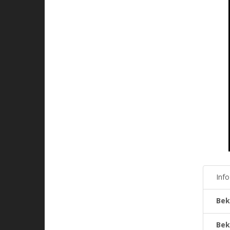
Inf
Bek
Bek