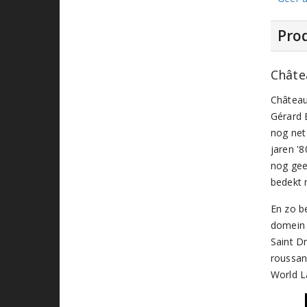
Prod
Châte
Château
Gérard 
nog net 
jaren '
nog gee
bedekt 
En zo b
domein 
Saint D
roussan
World L