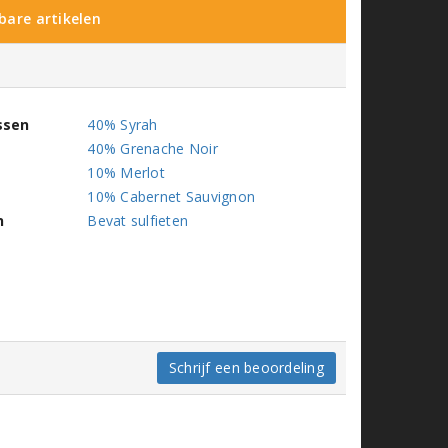
kbare artikelen
ssen
40% Syrah
40% Grenache Noir
10% Merlot
10% Cabernet Sauvignon
n
Bevat sulfieten
Schrijf een beoordeling