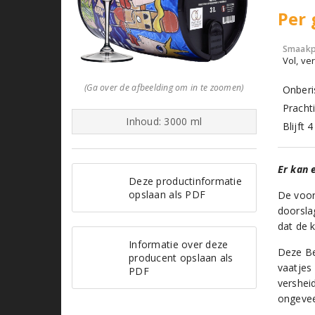
Per 
Smaakp
Vol, ver
(Ga over de afbeelding om in te zoomen)
Onberis
Prachti
Inhoud: 3000 ml
Blijft
Er kan 
Deze productinformatie
opslaan als PDF
De voor
doorsla
dat de k
Informatie over deze
Deze Be
producent opslaan als
vaatjes 
PDF
vershei
ongevee