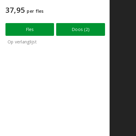
37,95
per fles
Fles
Doos (2)
Op verlanglijst