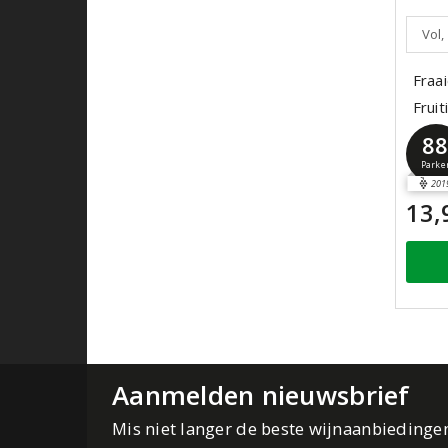
Vol,
Fraa
Fruit
8
Parke
201
13,
Aanmelden nieuwsbrief
Mis niet langer de beste wijnaanbiedinge