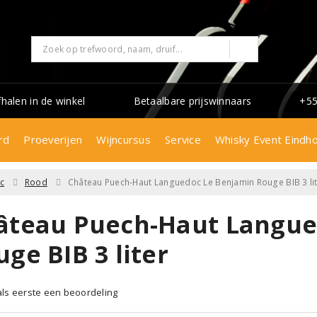
fhalen in de winkel
Betaalbare prijswinnaars
+55
rd
Proeverijen
Wijncursus
Service
Whisky Event Eindh
c
Rood
Château Puech-Haut Languedoc Le Benjamin Rouge BIB 3 li
âteau Puech-Haut Langue
ge BIB 3 liter
 als eerste een beoordeling