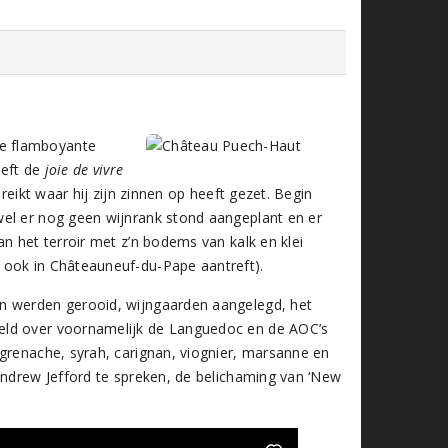
De flamboyante
eeft de
joie de vivre
reikt waar hij zijn zinnen op heeft gezet. Begin
wel er nog geen wijnrank stond aangeplant en er
n het terroir met z’n bodems van kalk en klei
 ook in Châteauneuf-du-Pape aantreft).
en werden gerooid, wijngaarden aangelegd, het
eld over voornamelijk de Languedoc en de AOC’s
 grenache, syrah, carignan, viognier, marsanne en
Andrew Jefford te spreken, de belichaming van ‘New