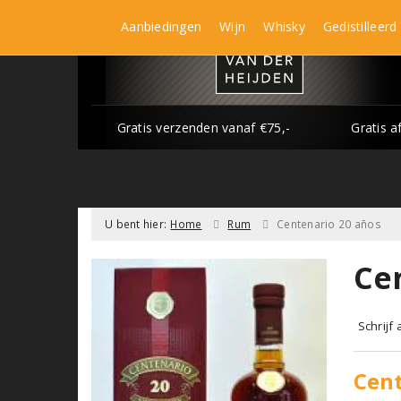
Aanbiedingen
Wijn
Whisky
Gedistilleerd
Gratis verzenden vanaf €75,-
Gratis a
U bent hier:
Home
Rum
Centenario 20 años
Ce
Schrijf
Cent