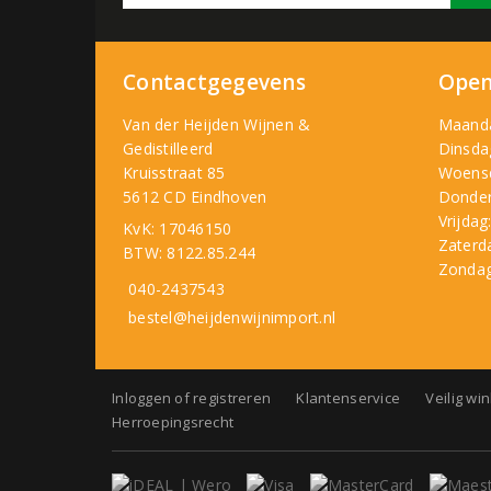
Contactgegevens
Open
Van der Heijden Wijnen &
Maand
Gedistilleerd
Dinsda
Kruisstraat 85
Woens
5612 CD Eindhoven
Donder
Vrijdag
KvK: 17046150
Zaterd
BTW: 8122.85.244
Zondag
040-2437543
bestel@heijdenwijnimport.nl
Inloggen of registreren
Klantenservice
Veilig wi
Herroepingsrecht