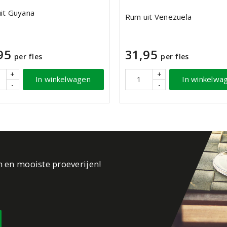
it Guyana
Rum uit Venezuela
95
31,95
per fles
per fles
+
+
In winkelwagen
In winkelwa
-
-
n en mooiste proeverijen!