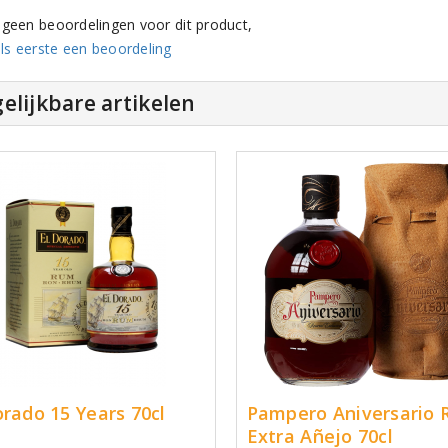
n geen beoordelingen voor dit product,
ls eerste een beoordeling
elijkbare artikelen
orado 15 Years 70cl
Pampero Aniversario 
Extra Añejo 70cl