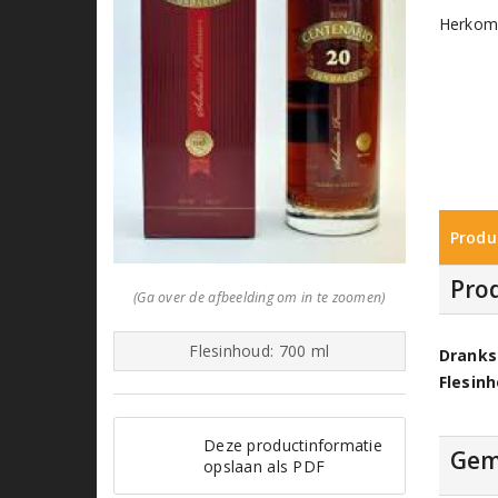
Herkoms
Produ
Pro
(Ga over de afbeelding om in te zoomen)
Flesinhoud: 700 ml
Dranks
Flesin
Deze productinformatie
Gem
opslaan als PDF