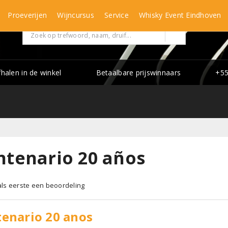
Proeverijen
Wijncursus
Service
Whisky Event Eindhoven
fhalen in de winkel
Betaalbare prijswinnaars
+55
ntenario 20 años
 als eerste een beoordeling
enario 20 anos