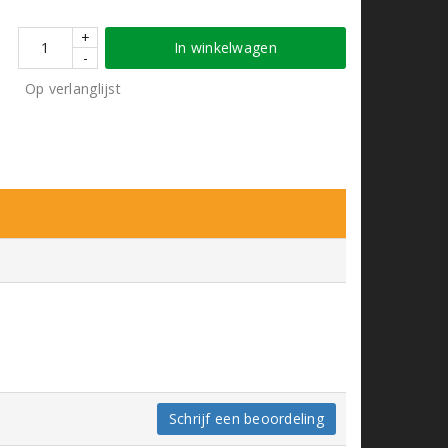
+
In winkelwagen
-
Op verlanglijst
Schrijf een beoordeling