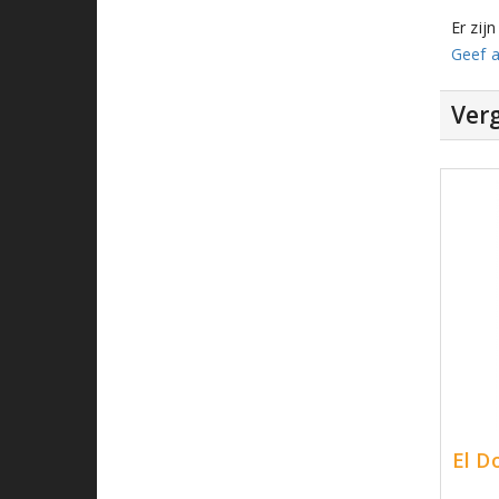
Er zij
Geef a
Verg
El D