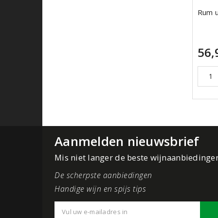
Rum u
56,
Aanmelden nieuwsbrief
Mis niet langer de beste wijnaanbiedinge
De scherpste aanbiedingen
Handige wijn en spijs tips