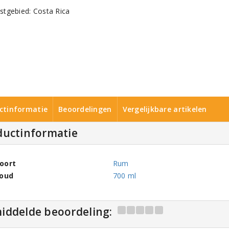
tgebied: Costa Rica
ctinformatie
Beoordelingen
Vergelijkbare artikelen
ductinformatie
oort
Rum
houd
700 ml
iddelde beoordeling: