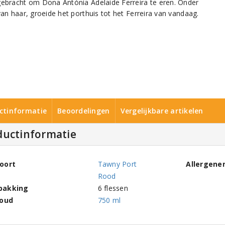
gebracht om Dona Antónia Adelaide Ferreira te eren. Onder
van haar, groeide het porthuis tot het Ferreira van vandaag.
ctinformatie
Beoordelingen
Vergelijkbare artikelen
ductinformatie
oort
Tawny Port
Allergene
Rood
pakking
6 flessen
houd
750 ml