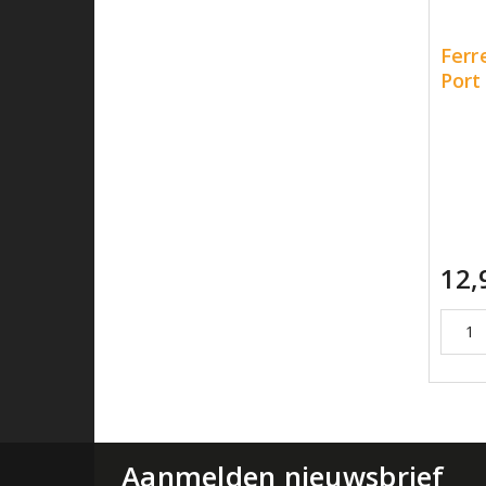
Ferr
Port
12,
Aanmelden nieuwsbrief