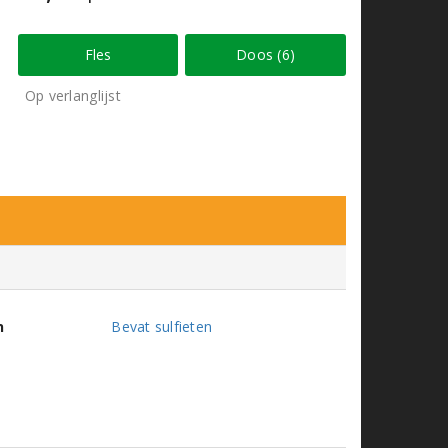
Fles
Doos (6)
Op verlanglijst
n
Bevat sulfieten