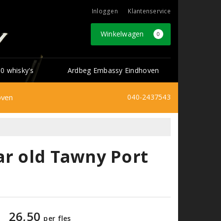
Inloggen
Klantenservice
Winkelwagen
0
0 whisky's
Ardbeg Embassy Eindhoven
oven
040-2437543
ar old Tawny Port
26,50
per fles