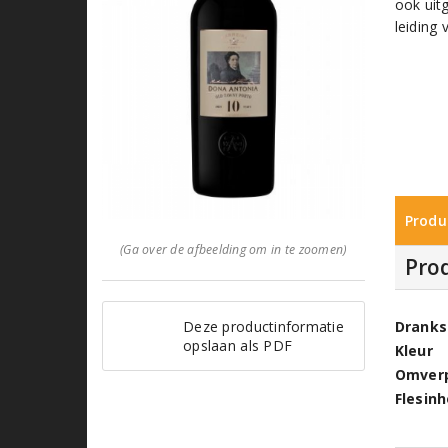
ook uit
leiding 
Produ
(Ga over de afbeelding om in te zoomen)
Pro
Dranks
Deze productinformatie
opslaan als PDF
Kleur
Omver
Flesin