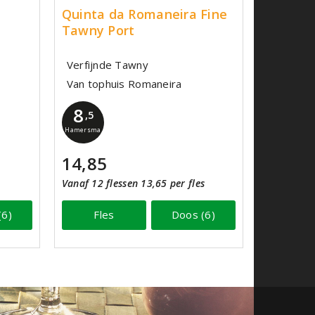
Quinta da Romaneira Fine
Tawny Port
Verfijnde Tawny
Van tophuis Romaneira
8
,5
Hamersma
14,85
Vanaf 12 flessen 13,65 per fles
(6)
Fles
Doos (6)