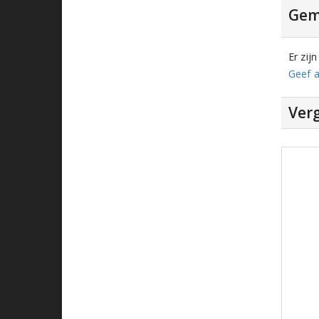
Gem
Er zij
Geef a
Verg