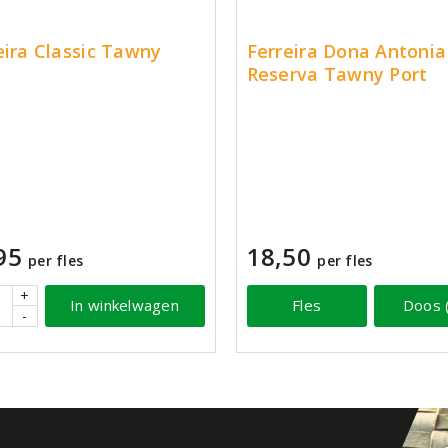
eira Classic Tawny
Ferreira Dona Antonia
Reserva Tawny Port
95
18,50
per fles
per fles
+
In winkelwagen
Fles
Doos 
-