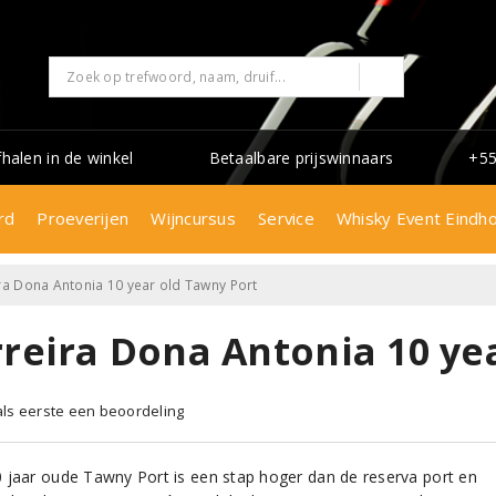
fhalen in de winkel
Betaalbare prijswinnaars
+55
rd
Proeverijen
Wijncursus
Service
Whisky Event Eindh
ra Dona Antonia 10 year old Tawny Port
rreira Dona Antonia 10 ye
 als eerste een beoordeling
 jaar oude Tawny Port is een stap hoger dan de reserva port en