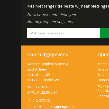
Mis niet langer de beste wijnaanbiedinge
De scherpste aanbiedingen
Handige wijn en spijs tips
Contactgegevens
Open
Van der Heijden Wijnen &
Maand
Gedistilleerd
Dinsda
Kruisstraat 85
Woens
5612 CD Eindhoven
Donder
Vrijdag
KvK: 17046150
Zaterd
BTW: 8122.85.244
Zondag
040-2437543
bestel@heijdenwijnimport.nl