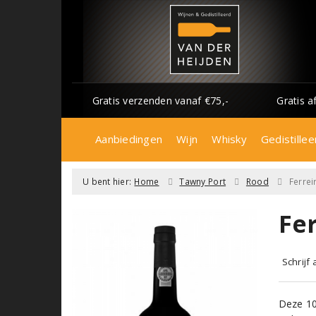
Gratis verzenden vanaf €75,-
Gratis a
Aanbiedingen
Wijn
Whisky
Gedistillee
U bent hier:
Home
Tawny Port
Rood
Ferrei
Fe
Schrijf
Deze 10