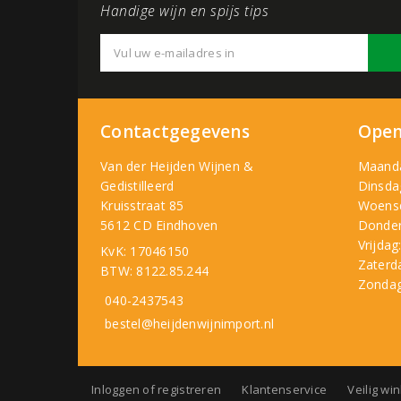
Handige wijn en spijs tips
Contactgegevens
Open
Van der Heijden Wijnen &
Maand
Gedistilleerd
Dinsda
Kruisstraat 85
Woens
5612 CD Eindhoven
Donder
Vrijdag
KvK: 17046150
Zaterd
BTW: 8122.85.244
Zondag
040-2437543
bestel@heijdenwijnimport.nl
Inloggen of registreren
Klantenservice
Veilig wi