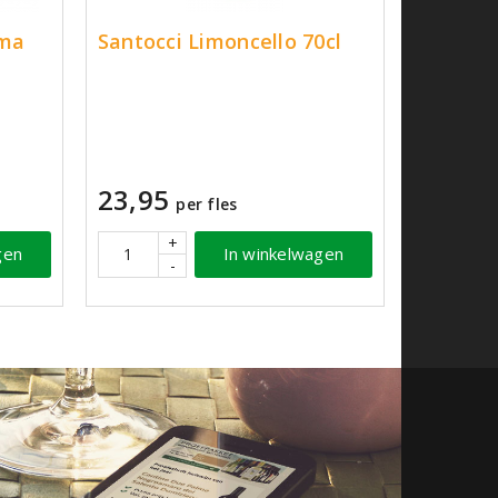
ema
Santocci Limoncello 70cl
23,95
per fles
+
gen
In winkelwagen
-