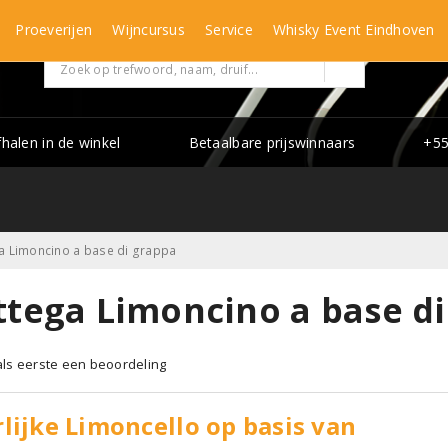
Proeverijen
Wijncursus
Service
Whisky Event Eindhoven
fhalen in de winkel
Betaalbare prijswinnaars
+55
a Limoncino a base di grappa
ttega Limoncino a base d
 als eerste een beoordeling
lijke Limoncello op basis van