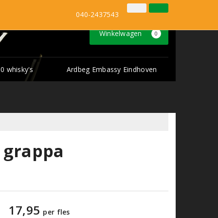
Inloggen
Klantenservice
040-2437543
Winkelwagen
0
0 whisky's
Ardbeg Embassy Eindhoven
i grappa
17,95
per fles