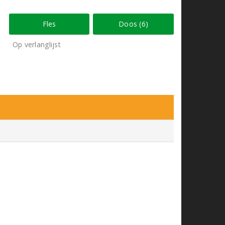
Fles
Doos (6)
Op verlanglijst