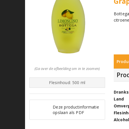
Gra
Bottega
citroene
Produ
(Ga over de afbeelding om in te zoomen)
Pro
Flesinhoud: 500 ml
Dranks
Land
Omver
Deze productinformatie
opslaan als PDF
Flesin
Alcoho