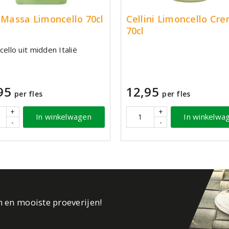
a Massa Limoncello 70cl
Cellini Limoncello Cr
70cl
ello uit midden Italië
95
12,95
per fles
per fles
+
+
In winkelwagen
In winkelwa
-
-
n en mooiste proeverijen!