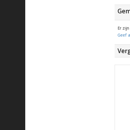
Gem
Er zij
Geef a
Verg