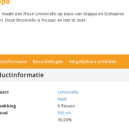
ppa
 maakt een frisse Limoncello op basis van Grappa en Siciliaanse
n. Deze limoncello is friszuur en niet te zoet.
ctinformatie
Beoordelingen
Vergelijkbare artikelen
ductinformatie
oort
Limoncello
Italië
pakking
6 flessen
houd
500 ml
l
30,00%