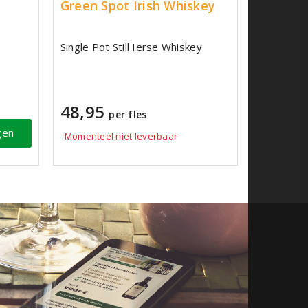
Green Spot Irish Whiskey
Single Pot Still Ierse Whiskey
48,95
per fles
gen
Momenteel niet leverbaar