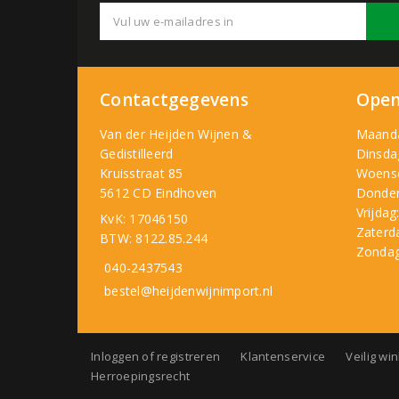
Contactgegevens
Open
Van der Heijden Wijnen &
Maand
Gedistilleerd
Dinsda
Kruisstraat 85
Woens
5612 CD Eindhoven
Donder
Vrijdag
KvK: 17046150
Zaterd
BTW: 8122.85.244
Zondag
040-2437543
bestel@heijdenwijnimport.nl
Inloggen of registreren
Klantenservice
Veilig wi
Herroepingsrecht