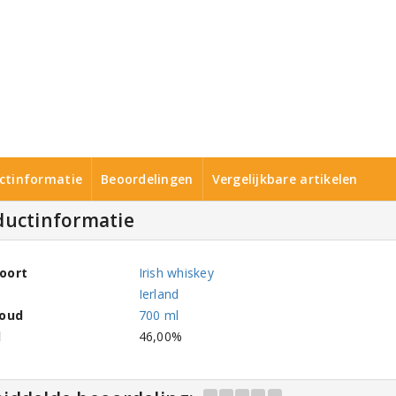
ctinformatie
Beoordelingen
Vergelijkbare artikelen
ductinformatie
oort
Irish whiskey
Ierland
houd
700 ml
l
46,00%