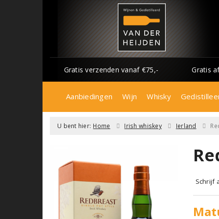
Gratis verzenden vanaf €75,-
Gratis a
Aanbiedingen
Wijn
Whisky
Gedistillee
U bent hier:
Home
Irish whiskey
Ierland
Re
Re
Schrijf
Mat