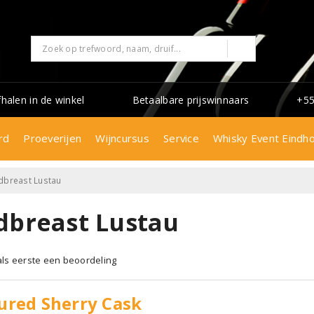
fhalen in de winkel
Betaalbare prijswinnaars
+55
rd
Proeverijen
Wijncursus
Service
Whisky Event Eindh
dbreast Lustau
dbreast Lustau
 als eerste een beoordeling
ured Sherry Cask