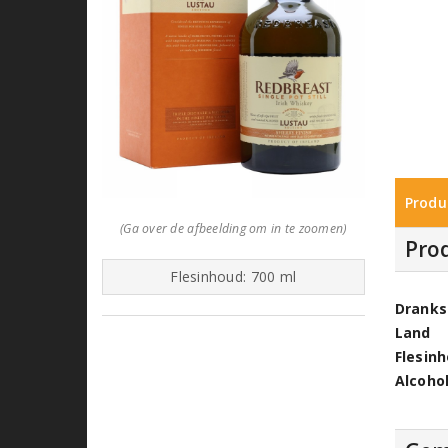
Produ
(Ga over de afbeelding om in te zoomen)
Pro
Flesinhoud: 700 ml
Dranks
Land
Flesin
Alcoho