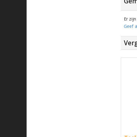
Gem
Er zij
Geef a
Verg