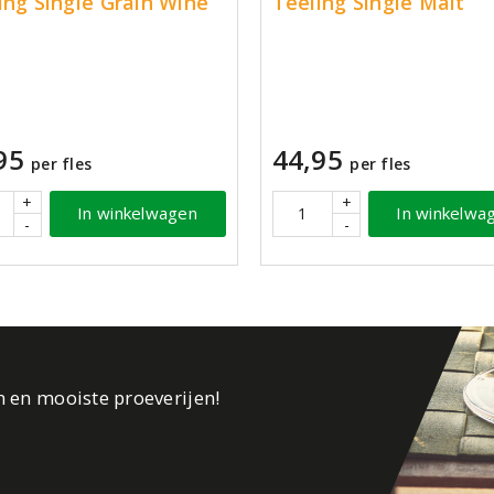
ing Single Grain Wine
Teeling Single Malt
k
95
44,95
per fles
per fles
+
+
In winkelwagen
In winkelwa
-
-
n en mooiste proeverijen!