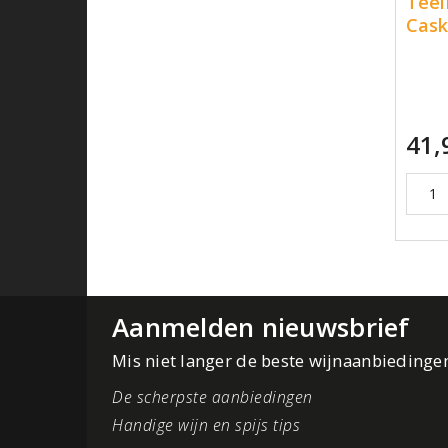
Teel
Cas
41,
Aanmelden nieuwsbrief
Mis niet langer de beste wijnaanbiedinge
De scherpste aanbiedingen
Handige wijn en spijs tips