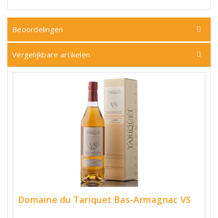
Beoordelingen
Vergelijkbare artikelen
Domaine du Tariquet Bas-Armagnac VS