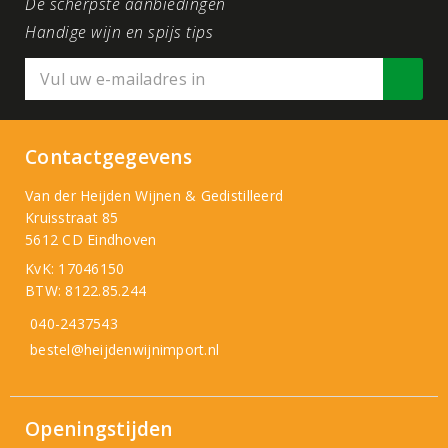
De scherpste aanbiedingen
Handige wijn en spijs tips
Contactgegevens
Van der Heijden Wijnen & Gedistilleerd
Kruisstraat 85
5612 CD Eindhoven
KvK: 17046150
BTW: 8122.85.244
040-2437543
bestel@heijdenwijnimport.nl
Openingstijden