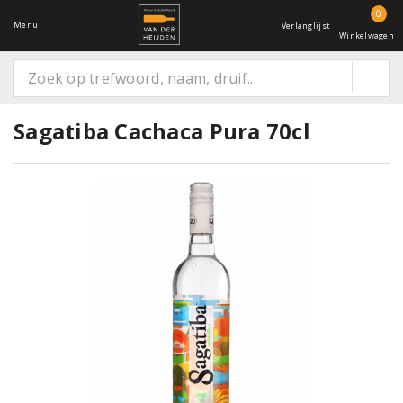
0
Menu
Verlanglijst
Winkelwagen
Sagatiba Cachaca Pura 70cl