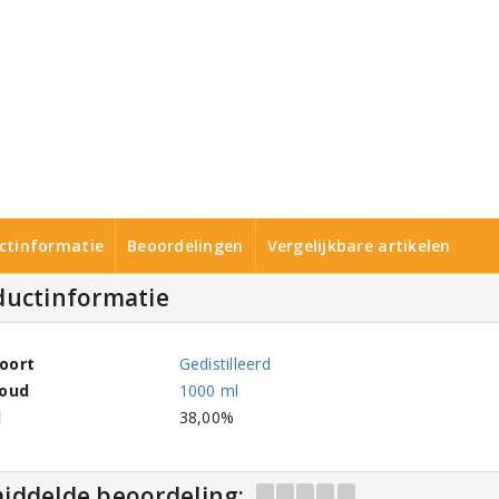
ctinformatie
Beoordelingen
Vergelijkbare artikelen
ductinformatie
oort
Gedistilleerd
houd
1000 ml
l
38,00%
iddelde beoordeling: