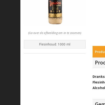
(Ga over de afbeelding om in te zoomen)
Flesinhoud: 1000 ml
Produ
Pro
Dranks
Flesin
Alcoho
Gem