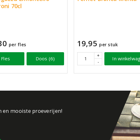
oni 70cl
30
19,95
per fles
per stuk
+
Fles
Doos (6)
In winkelwa
-
n en mooiste proeverijen!