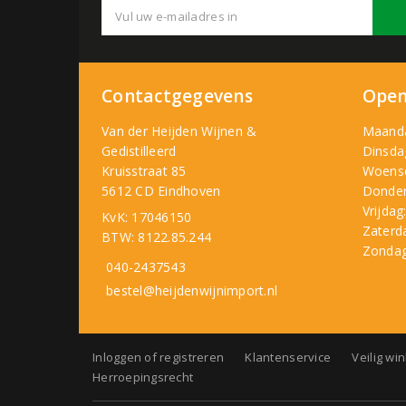
Contactgegevens
Open
Van der Heijden Wijnen &
Maand
Gedistilleerd
Dinsda
Kruisstraat 85
Woens
5612 CD Eindhoven
Donder
Vrijdag
KvK: 17046150
Zaterd
BTW: 8122.85.244
Zondag
040-2437543
bestel@heijdenwijnimport.nl
Inloggen of registreren
Klantenservice
Veilig wi
Herroepingsrecht