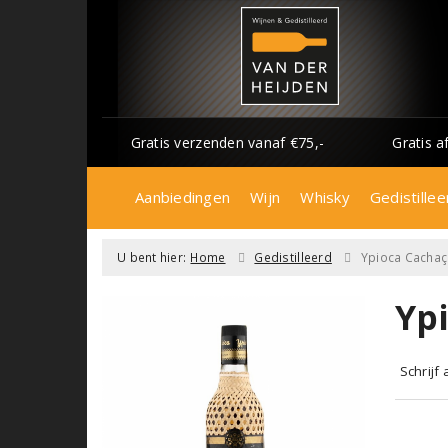
Gratis verzenden vanaf €75,-
Gratis a
Aanbiedingen
Wijn
Whisky
Gedistillee
U bent hier:
Home
Gedistilleerd
Ypioca Cachaç
Yp
Schrijf