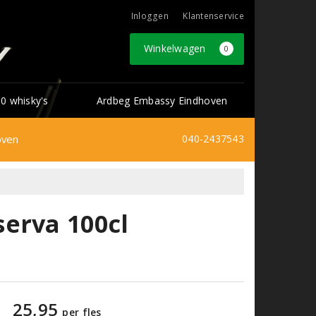
Inloggen
Klantenservice
Winkelwagen
0
0 whisky's
Ardbeg Embassy Eindhoven
oven
040-2437543
erva 100cl
25,95
per fles