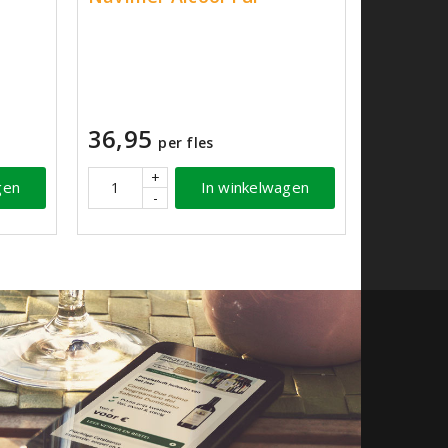
36,95
per fles
+
gen
In winkelwagen
-