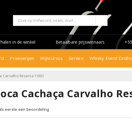
fhalen in de winkel
Betaalbare prijswinnaars
+55
rd
Proeverijen
Wijncursus
Service
Whisky Event Eindh
a Carvalho Reserva 100cl
ioca Cachaça Carvalho Res
 als eerste een beoordeling