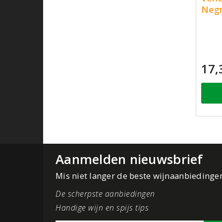
Negr
17,
Aanmelden nieuwsbrief
Mis niet langer de beste wijnaanbiedinge
De scherpste aanbiedingen
Handige wijn en spijs tips