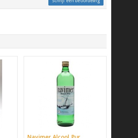
Schrijf een beoordeling
Navimer Alcool Pur