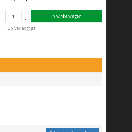
+
In winkelwagen
-
Op verlanglijst