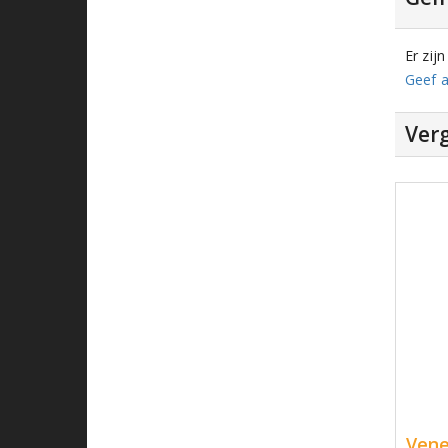
Er zij
Geef a
Verg
Vene