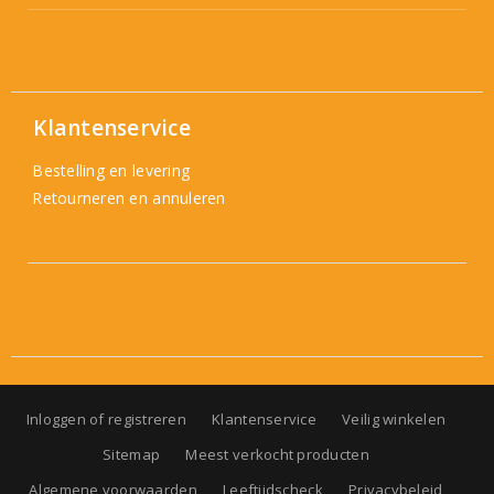
Klantenservice
Bestelling en levering
Retourneren en annuleren
Inloggen of registreren
Klantenservice
Veilig winkelen
Sitemap
Meest verkocht producten
Algemene voorwaarden
Leeftijdscheck
Privacybeleid