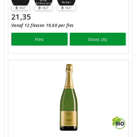
Wine
Parker
Enthusiast
1927
1927
1927
21,35
Vanaf 12 flessen 19,60 per fles
Fles
Doos (6)