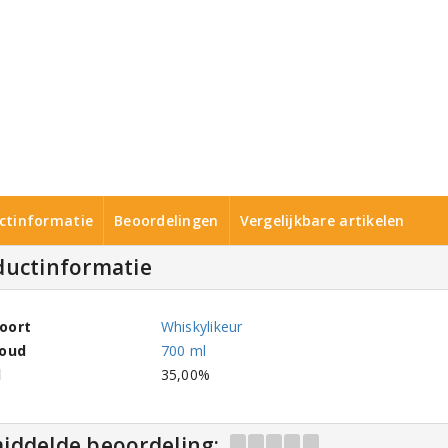
ctinformatie
Beoordelingen
Vergelijkbare artikelen
ductinformatie
oort
Whiskylikeur
houd
700 ml
l
35,00%
iddelde beoordeling: