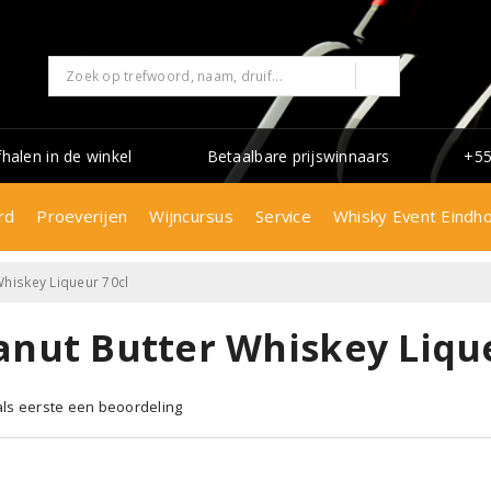
fhalen in de winkel
Betaalbare prijswinnaars
+55
rd
Proeverijen
Wijncursus
Service
Whisky Event Eindh
Whiskey Liqueur 70cl
anut Butter Whiskey Lique
 als eerste een beoordeling