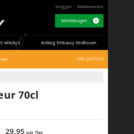
Inloggen
Klantenservice
Winkelwagen
0
0 whisky's
Ardbeg Embassy Eindhoven
oven
040-2437543
ur 70cl
29,95
per fles