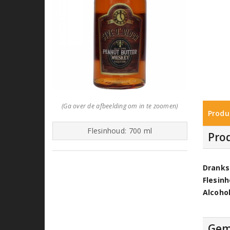
(Ga over de afbeelding om in te zoomen)
Produ
Flesinhoud: 700 ml
Pro
Dranks
Flesin
Alcoho
Gem