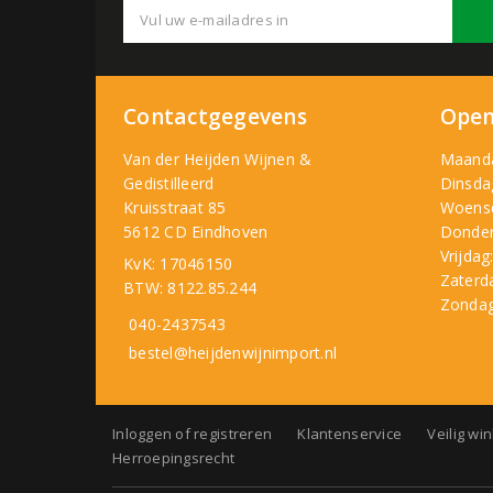
Contactgegevens
Open
Van der Heijden Wijnen &
Maand
Gedistilleerd
Dinsda
Kruisstraat 85
Woens
5612 CD Eindhoven
Donder
Vrijdag
KvK: 17046150
Zaterd
BTW: 8122.85.244
Zondag
040-2437543
bestel@heijdenwijnimport.nl
Inloggen of registreren
Klantenservice
Veilig wi
Herroepingsrecht