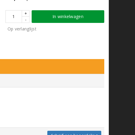
+
In winkelwagen
-
Op verlanglijst