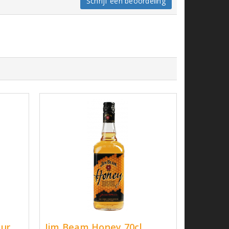
Schrijf een beoordeling
eur
Jim Beam Honey 70cl