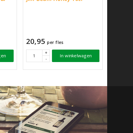
20,95
per fles
+
gen
In winkelwagen
-