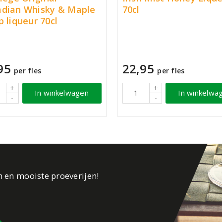
dian Whisky & Maple
70cl
p liqueur 70cl
95
22,95
per fles
per fles
+
+
In winkelwagen
In winkelwa
-
-
n en mooiste proeverijen!