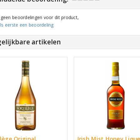
n geen beoordelingen voor dit product,
ls eerste een beoordeling
elijkbare artikelen
ilège Original
Irish Mist Honey Liqu