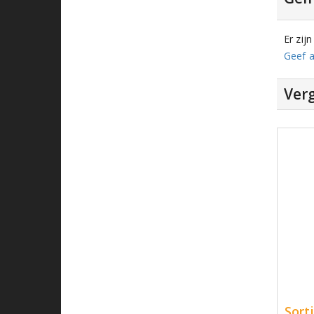
Er zij
Geef a
Verg
Sort