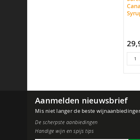
Cana
Syru
29,
Aanmelden nieuwsbrief
Mis niet langer de beste wijnaanbiedinge
De scherpste aanbiedingen
Handige wijn en spijs tips