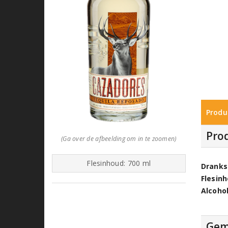
Produ
Pro
(Ga over de afbeelding om in te zoomen)
Flesinhoud: 700 ml
Dranks
Flesin
Alcoho
Gem