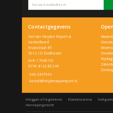
Contactgegevens
Open
Van der Heijden Wijnen &
Maand
Gedistilleerd
Dinsda
Kruisstraat 85
Woens
5612 CD Eindhoven
Donder
Vrijdag
KvK: 17046150
Zaterd
BTW: 8122.85.244
Zondag
040-2437543
bestel@heijdenwijnimport.nl
Inloggen of registreren
Klantenservice
Veilig wi
Herroepingsrecht