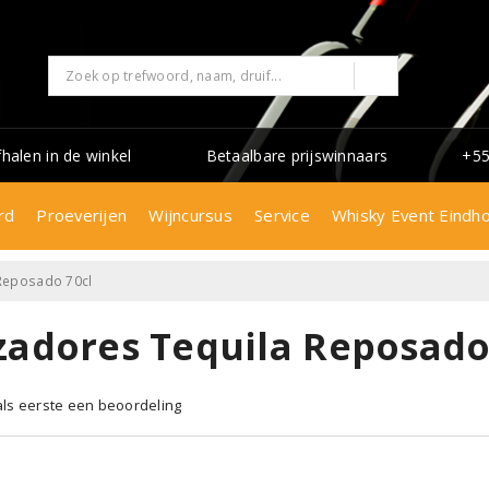
fhalen in de winkel
Betaalbare prijswinnaars
+55
rd
Proeverijen
Wijncursus
Service
Whisky Event Eindh
Reposado 70cl
zadores Tequila Reposado
 als eerste een beoordeling