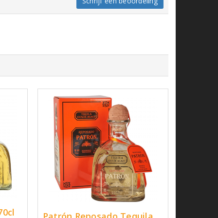
Schrijf een beoordeling
70cl
Patrón Reposado Tequila