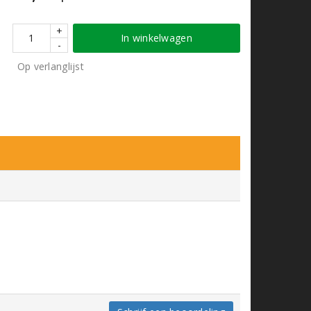
+
In winkelwagen
-
Op verlanglijst