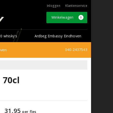
Inloggen
Klantenservice
Winkelwagen
0
0 whisky's
Ardbeg Embassy Eindhoven
oven
040-2437543
 70cl
31,95
per fles