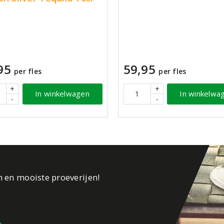
95
59,95
per fles
per fles
+
+
In winkelwagen
In winkelwa
-
-
n en mooiste proeverijen!