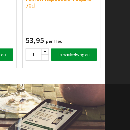
70cl
53,95
per fles
+
gen
In winkelwagen
-