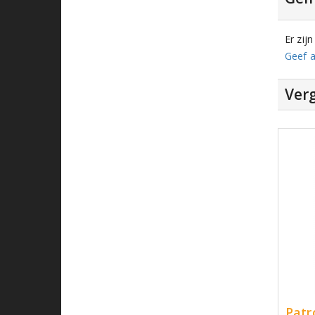
Er zij
Geef a
Verg
Patr