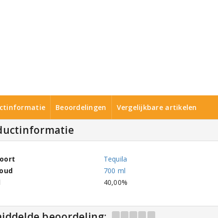
ctinformatie
Beoordelingen
Vergelijkbare artikelen
ductinformatie
oort
Tequila
houd
700 ml
l
40,00%
iddelde beoordeling: