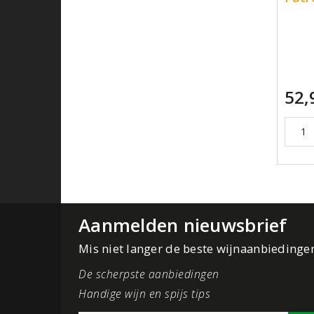
52,
Aanmelden nieuwsbrief
Mis niet langer de beste wijnaanbiedinge
De scherpste aanbiedingen
Handige wijn en spijs tips