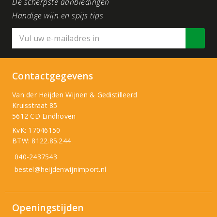
De scherpste aanbiedingen
Handige wijn en spijs tips
Contactgegevens
Van der Heijden Wijnen & Gedistilleerd
Kruisstraat 85
5612 CD Eindhoven
KvK: 17046150
BTW: 8122.85.244
040-2437543
bestel@heijdenwijnimport.nl
Openingstijden