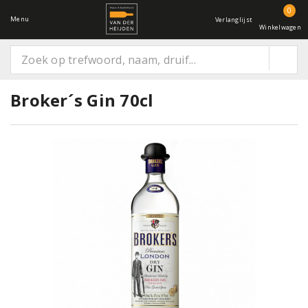
0
Menu
Verlanglijst
Winkelwagen
Broker´s Gin 70cl