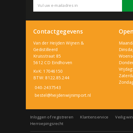
Contactgegevens
Open
Van der Heijden Wijnen &
Maand
Gedistilleerd
Dinsda
Kruisstraat 85
Woens
5612 CD Eindhoven
Donder
Vrijdag
KvK: 17046150
Zaterd
BTW: 8122.85.244
Zondag
040-2437543
bestel@heijdenwijnimport.nl
Inloggen of registreren
Klantenservice
Veilig wi
Herroepingsrecht