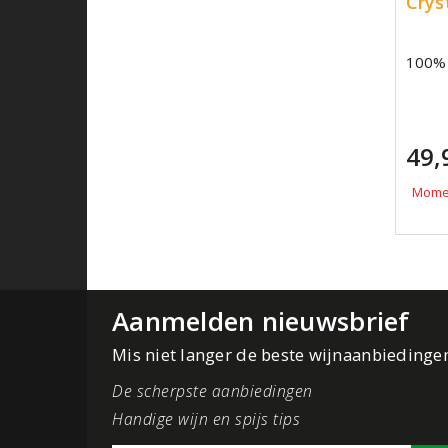
Crys
100% 
49,
Momen
Aanmelden nieuwsbrief
Mis niet langer de beste wijnaanbiedinge
De scherpste aanbiedingen
Handige wijn en spijs tips