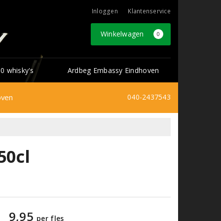
Inloggen
Klantenservice
Winkelwagen
0
0 whisky's
Ardbeg Embassy Eindhoven
oven
040-2437543
50cl
9,95
per fles