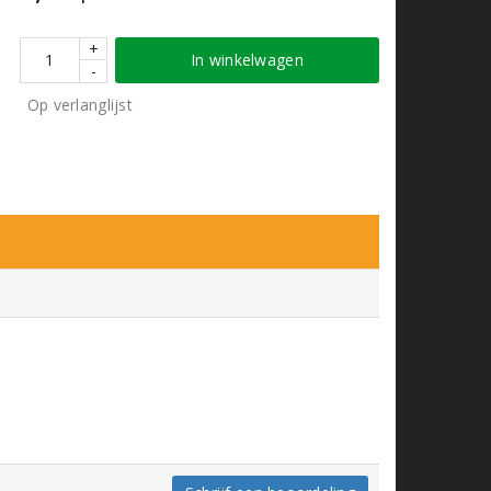
+
In winkelwagen
-
Op verlanglijst