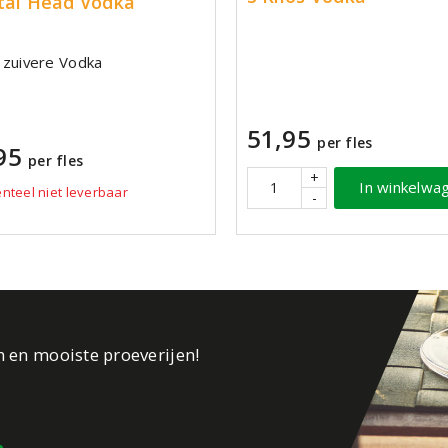
tal Head Vodka
zuivere Vodka
51,95
per fles
95
per fles
+
In winkelwa
teel niet leverbaar
-
n en mooiste proeverijen!