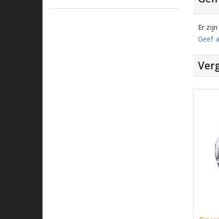
Er zij
Geef a
Verg