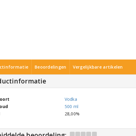
ctinformatie
Beoordelingen
Vergelijkbare artikelen
ductinformatie
oort
Vodka
houd
500 ml
l
28,00%
iddelde beoordeling: