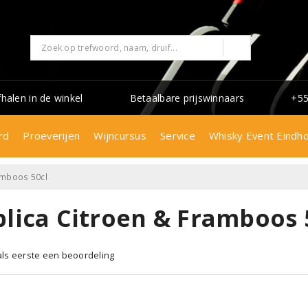
fhalen in de winkel
Betaalbare prijswinnaars
+55
rd
Proeverijen
Wijncursus
Service
Whisky Event Eindh
amboos 50cl
plica Citroen & Framboos 
 als eerste een beoordeling