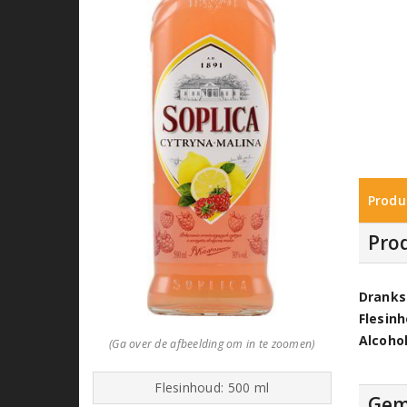
Produ
Pro
Dranks
Flesin
Alcoho
(Ga over de afbeelding om in te zoomen)
Flesinhoud: 500 ml
Gem