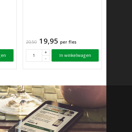
19,95
20,50
per fles
+
In winkelwagen
gen
-