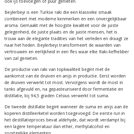
ook ijs toevoegen of puur genieten.
Beylerbeyi is een Turkse raki die een klassieke smaak
combineert met moderne kenmerken en een onvergelijkbaar
aroma. Gemaakt met de hoogste kwaliteit voor de juiste
gelegenheid, de juiste plaats en de juiste mensen, het is
trouw aan de elegante tradities van het verleden en draagt ​​ze
naar het heden. Beylerbeyi transformeert de waarden van
vertrouwen en eerlijkheid in een fles waar elke Raki-liefhebber
van zal genieten.
De productie van raki van topkwaliteit begint met de
aankomst van de druiven en anijs in productie. Eerst worden
de druiven verwerkt tot most. Vervolgens wordt de most in
tanks afgevuld en, na gepasteuriseerd door fermentatie en
distillatie, bij 94,5 graden Celsius verwerkt tot suma.
De tweede distillatie begint wanneer de suma en anijs aan de
koperen distilleerketel worden toegevoegd. De eerste run in
het destillatieproces bevat aldehyde, dat wordt verdampt bij
een lagere temperatuur dan ether, methylalcohol en
soortgelijke elementen.