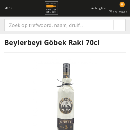
0
Menu
Verlanglijst
Winkelwagen
Beylerbeyi Göbek Raki 70cl