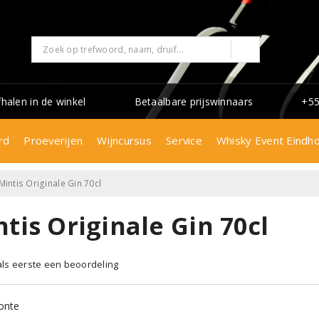
fhalen in de winkel
Betaalbare prijswinnaars
+55
rd
Proeverijen
Wijncursus
Service
Whisky Event Eindh
Mintis Originale Gin 70cl
tis Originale Gin 70cl
 als eerste een beoordeling