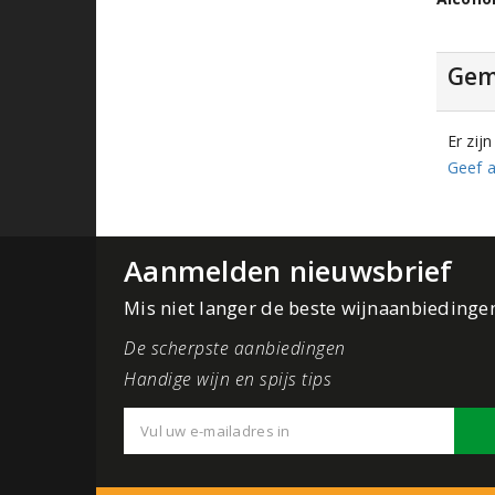
Gem
Er zij
Geef a
Aanmelden nieuwsbrief
Mis niet langer de beste wijnaanbiedinge
De scherpste aanbiedingen
Handige wijn en spijs tips