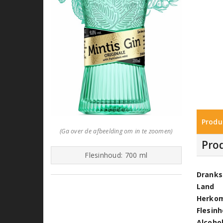
Produ
(Ga over de afbeelding om in te zoomen)
Pro
Flesinhoud: 700 ml
Dranks
Land
Herko
Flesin
Alcoho