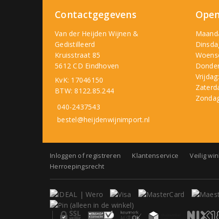
Contactgegevens
Open
Van der Heijden Wijnen &
Maand
Gedistilleerd
Dinsda
Kruisstraat 85
Woens
5612 CD Eindhoven
Donder
Vrijdag
KvK: 17046150
Zaterd
BTW: 8122.85.244
Zondag
040-2437543
bestel@heijdenwijnimport.nl
Inloggen of registreren
Klantenservice
Veilig wi
Herroepingsrecht