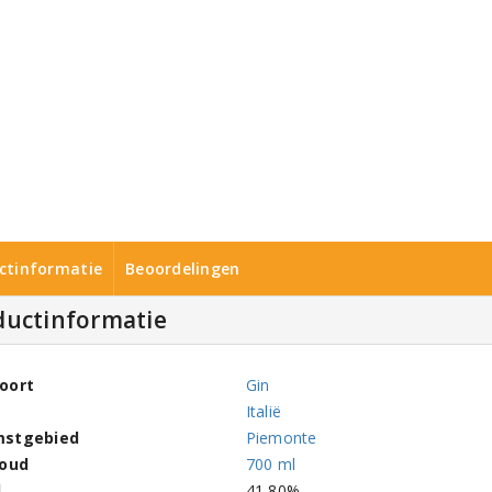
ctinformatie
Beoordelingen
ductinformatie
oort
Gin
Italië
mstgebied
Piemonte
houd
700 ml
l
41,80%