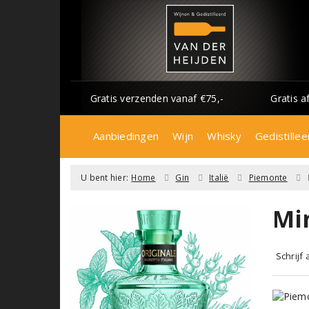
Gratis verzenden vanaf €75,-
Gratis a
Aanbiedingen
Wijn
Whisky
Gedistillee
U bent hier:
Home
Gin
Italië
Piemonte
Min
Schrijf