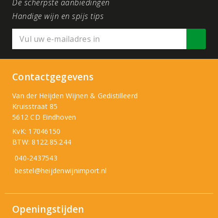
De scherpste aanbiedingen
Handige wijn en spijs tips
Contactgegevens
Van der Heijden Wijnen & Gedistilleerd
Kruisstraat 85
5612 CD Eindhoven
KvK: 17046150
BTW: 8122.85.244
040-2437543
bestel@heijdenwijnimport.nl
Openingstijden