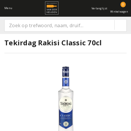
0
Menu
Verlanglijst
Winkelwagen
Tekirdag Rakisi Classic 70cl