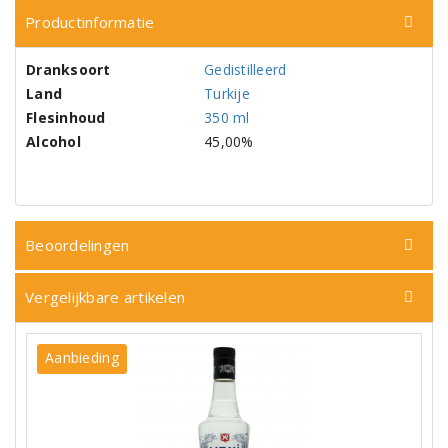
Productinformatie
Dranksoort
Gedistilleerd
Land
Turkije
Flesinhoud
350 ml
Alcohol
45,00%
Beoordelingen
Vergelijkbare artikelen
Aanbieding