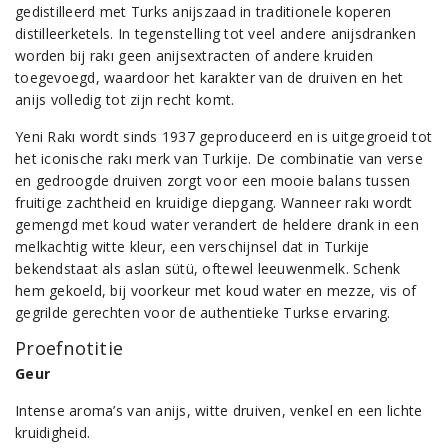
gedistilleerd met Turks anijszaad in traditionele koperen
distilleerketels. In tegenstelling tot veel andere anijsdranken
worden bij rakı geen anijsextracten of andere kruiden
toegevoegd, waardoor het karakter van de druiven en het
anijs volledig tot zijn recht komt.
Yeni Rakı wordt sinds 1937 geproduceerd en is uitgegroeid tot
het iconische rakı merk van Turkije. De combinatie van verse
en gedroogde druiven zorgt voor een mooie balans tussen
fruitige zachtheid en kruidige diepgang. Wanneer rakı wordt
gemengd met koud water verandert de heldere drank in een
melkachtig witte kleur, een verschijnsel dat in Turkije
bekendstaat als aslan sütü, oftewel leeuwenmelk. Schenk
hem gekoeld, bij voorkeur met koud water en mezze, vis of
gegrilde gerechten voor de authentieke Turkse ervaring.
Proefnotitie
Geur
Intense aroma’s van anijs, witte druiven, venkel en een lichte
kruidigheid.