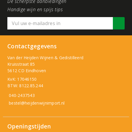
De scherpste aanbiedingen
Handige wijn en spijs tips
Contactgegevens
Van der Heijden Wijnen & Gedistilleerd
Kruisstraat 85
5612 CD Eindhoven
KvK: 17046150
BTW: 8122.85.244
040-2437543
bestel@heijdenwijnimport.nl
Openingstijden