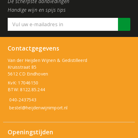
De scherpste aanbiedingen
Handige wijn en spijs tips
Contactgegevens
Van der Heijden Wijnen & Gedistilleerd
Kruisstraat 85
5612 CD Eindhoven
KvK: 17046150
BTW: 8122.85.244
040-2437543
bestel@heijdenwijnimport.nl
Openingstijden