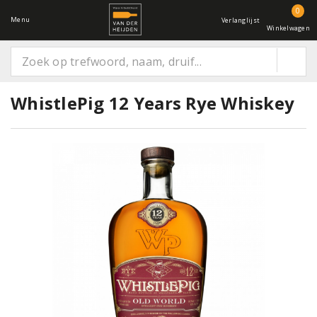
0
Menu
Verlanglijst
Winkelwagen
WhistlePig 12 Years Rye Whiskey