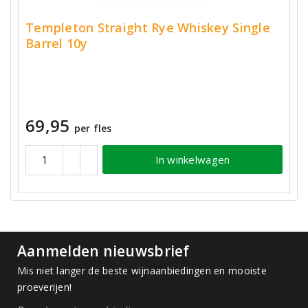
Templeton Straight Rye Whiskey Single
Barrel 10y
69,95
per fles
In winkelwagen
Aanmelden nieuwsbrief
Mis niet langer de beste wijnaanbiedingen en mooiste
proeverijen!