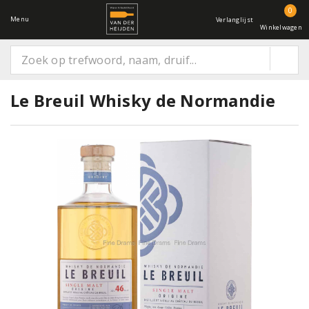
0
Menu
Verlanglijst
Winkelwagen
Le Breuil Whisky de Normandie