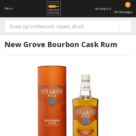
0
Menu
Verlanglijst
Winkelwagen
New Grove Bourbon Cask Rum