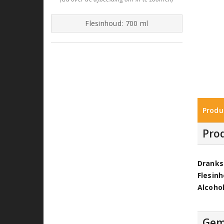
Flesinhoud: 700 ml
Produ
Pro
Dranks
Flesin
Alcoho
Gem