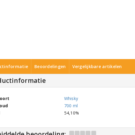
ctinformatie
Beoordelingen
Vergelijkbare artikelen
ductinformatie
oort
Whisky
houd
700 ml
l
54,10%
iddelde beoordeling: