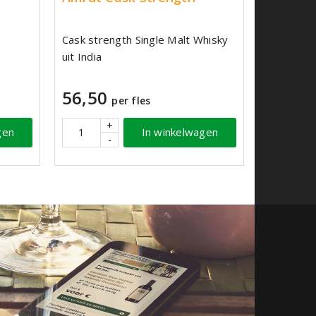
Cask strength Single Malt Whisky
uit India
56,50
per fles
+
gen
In winkelwagen
-