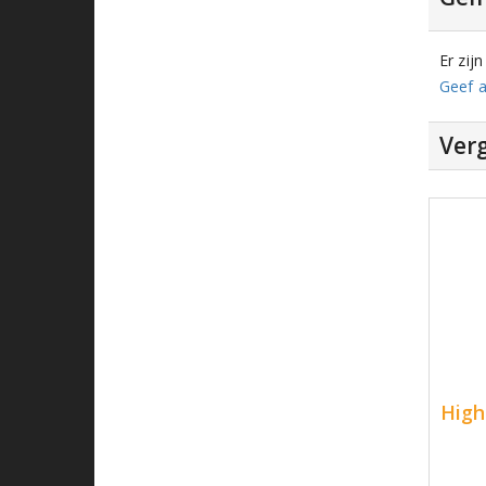
Er zij
Geef a
Verg
High