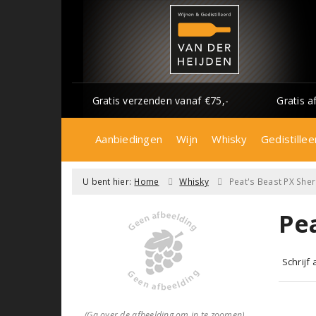
Gratis verzenden vanaf €75,-
Gratis a
Aanbiedingen
Wijn
Whisky
Gedistillee
U bent hier:
Home
Whisky
Peat's Beast PX She
Pe
Schrijf
(Ga over de afbeelding om in te zoomen)