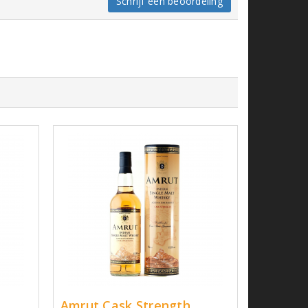
Schrijf een beoordeling
Amrut Cask Strength