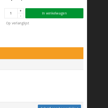
+
In winkelwagen
-
Op verlanglijst