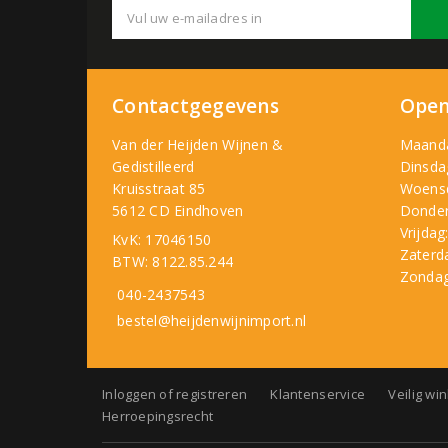
Contactgegevens
Open
Van der Heijden Wijnen &
Maand
Gedistilleerd
Dinsda
Kruisstraat 85
Woens
5612 CD Eindhoven
Donder
Vrijdag
KvK: 17046150
Zaterd
BTW: 8122.85.244
Zondag
040-2437543
bestel@heijdenwijnimport.nl
Inloggen of registreren
Klantenservice
Veilig wi
Herroepingsrecht