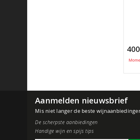
400
Momen
Aanmelden nieuwsbrief
Mis niet langer de beste wijnaanbiedinge
De scherpste aanbiedingen
Handige wijn en spijs tips