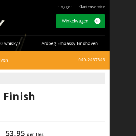
Inloggen
Klantenservice
Winkelwagen
0
0 whisky's
Ardbeg Embassy Eindhoven
oven
040-2437543
 Finish
53,95
per fles