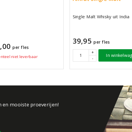
Single Malt Whisky uit India
39,95
per fles
,00
per fles
+
In winkelwa
teel niet leverbaar
-
n en mooiste proeverijen!