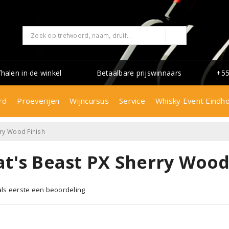
fhalen in de winkel
Betaalbare prijswinnaars
+55
rd
Proeverijen
Wijncursus
Service
Whisky Event Eindh
rry Wood Finish
at's Beast PX Sherry Wood
 als eerste een beoordeling