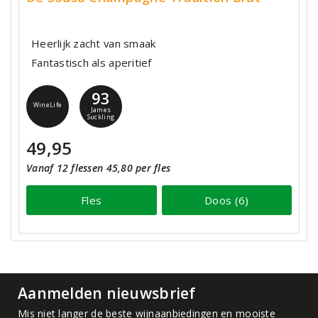
Heerlijk zacht van smaak
Fantastisch als aperitief
93
WineLife
James
Suckling
49,95
Vanaf 12 flessen 45,80 per fles
Fles
Doos (6)
Aanmelden nieuwsbrief
Mis niet langer de beste wijnaanbiedingen en mooiste