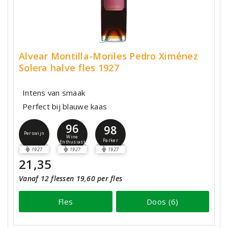
Alvear Montilla-Moriles Pedro Ximénez
Solera halve fles 1927
Intens van smaak
Perfect bij blauwe kaas
96
98
Perswijn
Wine
Parker
Enthusiast
1927
1927
1927
21,35
Vanaf 12 flessen 19,60 per fles
Fles
Doos (6)