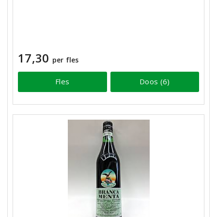
17,30
per fles
Fles
Doos (6)