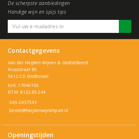
De scherpste aanbiedingen
Handige wijn en spijs tips
Contactgegevens
Van der Heijden Wijnen & Gedistilleerd
Kruisstraat 85
5612 CD Eindhoven
KvK: 17046150
BTW: 8122.85.244
040-2437543
bestel@heijdenwijnimport.nl
Openingstijden