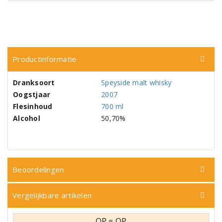
Productinformatie
Dranksoort
Speyside malt whisky
Oogstjaar
2007
Flesinhoud
700 ml
Alcohol
50,70%
Beoordelingen
Vergelijkbare artikelen
OP = OP