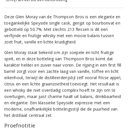
Deze Glen Moray van de Thompson Bros is een elegante en
toegankelijke Speyside single cask, gerijpt op bourbonvat en
gebotteld op 50.7%. Met slechts 213 flessen is dit een
verfijnde en fruitige whisky met een mooie balans tussen
zoet fruit, vanille en lichte kruidigheid.
Glen Moray staat bekend om zijn soepele en licht fruitige
spirit, en in deze botteling van Thompson Bros komt dat
karakter helder en zuiver naar voren. De rijping in een first fill
barrel zorgt voor een zachte laag van vanille, toffee en licht
eikenhout, terwijl de distilleerderijstijl zelf vooral frisse appel,
citrus en een lichte graanzoetheid toevoegt. Het resultaat is
een whisky die niet overdadig complex hoeft te zijn om te
overtuigen, maar juist charme haalt uit balans, drinkbaarheid
en elegantie. Een klassieke Speyside expressie met een
moderne, onafhankelijke bottelingsstijl die de puurheid van
het distillaat centraal zet.
Proefnotitie