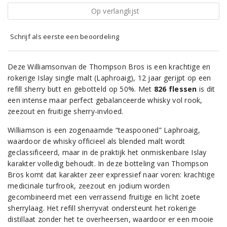
Op verlanglijst
Schrijf als eerste een beoordeling
Deze Williamsonvan de Thompson Bros is een krachtige en
rokerige Islay single malt (Laphroaig), 12 jaar gerijpt op een
refill sherry butt en gebotteld op 50%. Met
826 flessen
is dit
een intense maar perfect gebalanceerde whisky vol rook,
zeezout en fruitige sherry-invloed.
Williamson is een zogenaamde “teaspooned” Laphroaig,
waardoor de whisky officieel als blended malt wordt
geclassificeerd, maar in de praktijk het onmiskenbare Islay
karakter volledig behoudt. In deze botteling van Thompson
Bros komt dat karakter zeer expressief naar voren: krachtige
medicinale turfrook, zeezout en jodium worden
gecombineerd met een verrassend fruitige en licht zoete
sherrylaag. Het refill sherryvat ondersteunt het rokerige
distillaat zonder het te overheersen, waardoor er een mooie