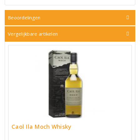
Beoordelingen
Vergelijkbare artikelen
Caol Ila Moch Whisky