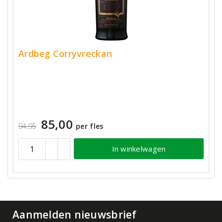
Ardbeg Corryvreckan
85,00
94,95
per fles
In winkelwagen
Aanmelden nieuwsbrief