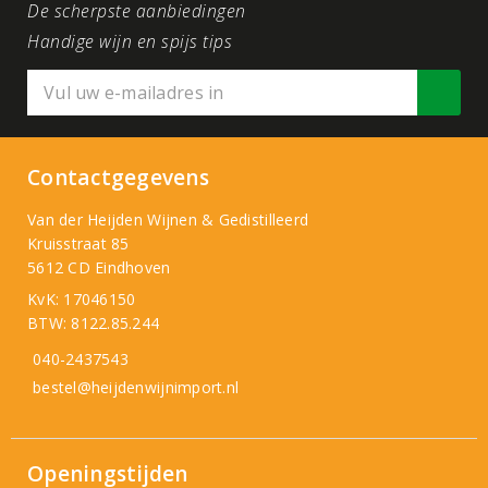
De scherpste aanbiedingen
Handige wijn en spijs tips
Contactgegevens
Van der Heijden Wijnen & Gedistilleerd
Kruisstraat 85
5612 CD Eindhoven
KvK: 17046150
BTW: 8122.85.244
040-2437543
bestel@heijdenwijnimport.nl
Openingstijden