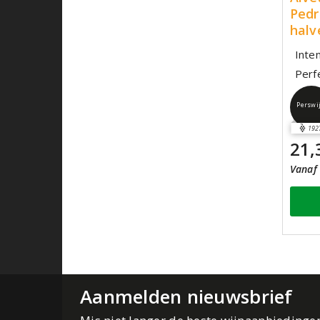
Pedr
halv
Inte
Perf
Perswi
192
21,
Vanaf 
Aanmelden nieuwsbrief