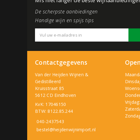
Mis niet langer de beste wijnaanbiedinge
De scherpste aanbiedingen
Handige wijn en spijs tips
Contactgegevens
Open
Van der Heijden Wijnen &
Maand
Gedistilleerd
Dinsda
Kruisstraat 85
Woens
5612 CD Eindhoven
Donder
Vrijdag
KvK: 17046150
Zaterd
BTW: 8122.85.244
Zondag
040-2437543
bestel@heijdenwijnimport.nl