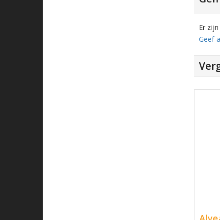
Er zij
Geef a
Verg
Alve