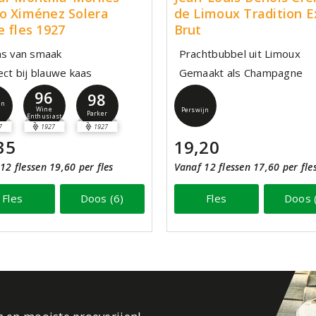
o Ximénez Solera
de Limoux Tradition E
e fles 1927
Brut
ns van smaak
Prachtbubbel uit Limoux
ect bij blauwe kaas
Gemaakt als Champagne
96
98
jn
Wine
Perswijn
Parker
Enthusiast
7
1927
1927
35
19,20
12 flessen 19,60 per fles
Vanaf 12 flessen 17,60 per fle
Fles
Doos (6)
Fles
Doos 