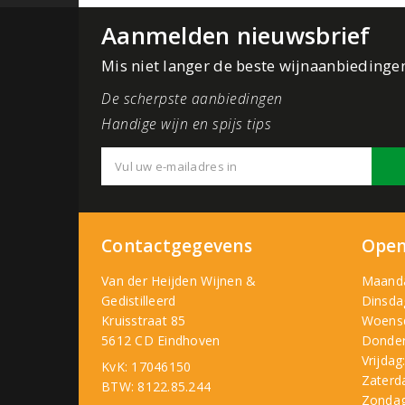
Aanmelden nieuwsbrief
Mis niet langer de beste wijnaanbiedinge
De scherpste aanbiedingen
Handige wijn en spijs tips
Contactgegevens
Open
Van der Heijden Wijnen &
Maand
Gedistilleerd
Dinsda
Kruisstraat 85
Woens
5612 CD Eindhoven
Donder
Vrijdag
KvK: 17046150
Zaterd
BTW: 8122.85.244
Zondag