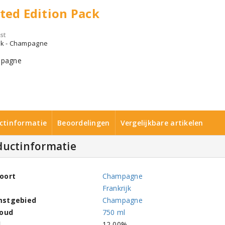
ted Edition Pack
st
ijk - Champagne
ctinformatie
Beoordelingen
Vergelijkbare artikelen
ductinformatie
oort
Champagne
Frankrijk
mstgebied
Champagne
houd
750 ml
l
12,00%