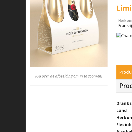
Limi
Herkom
Frankr
Produ
(Ga over de afbeelding om in te zoomen)
Pro
Dranks
Land
Herko
Flesin
Alcoho