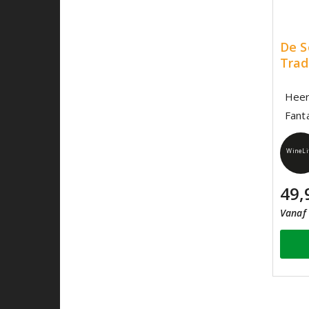
De 
Trad
Heer
Fanta
WineLi
49,
Vanaf 