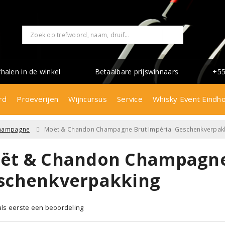
fhalen in de winkel
Betaalbare prijswinnaars
+55
rd
Proeverijen
Wijncursus
Service
Whisky Event Eindh
hampagne
Moët & Chandon Champagne Brut Impérial Geschenkverpak
ët & Chandon Champagne 
schenkverpakking
 als eerste een beoordeling