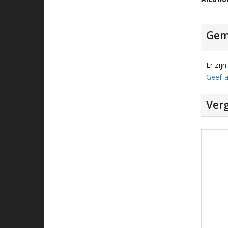
Gem
Er zij
Geef a
Verg