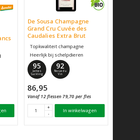
De Sousa Champagne
Grand Cru Cuvée des
Caudalies Extra Brut
ancs
Topkwaliteit champagne
Heerlijk bij schelpdieren
d
95
92
James
Revue du
Suckling
Vin
86,95
Vanaf 12 flessen 79,70 per fles
+
gen
In winkelwagen
-