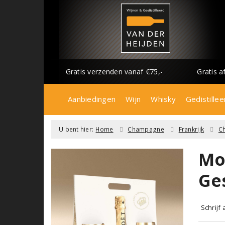
Gratis verzenden vanaf €75,-
Gratis a
Aanbiedingen
Wijn
Whisky
Gedistillee
U bent hier:
Home
Champagne
Frankrijk
C
Mo
Ge
Schrijf