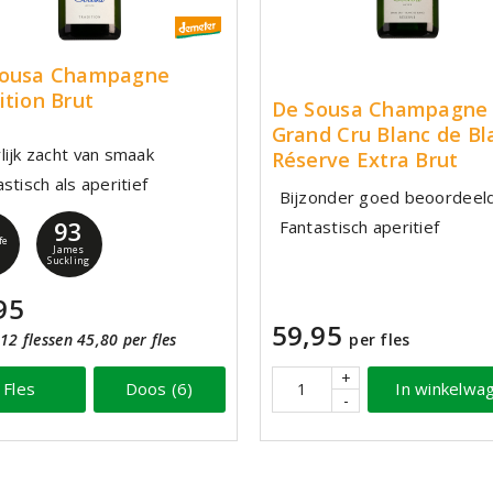
Sousa Champagne
ition Brut
De Sousa Champagne
Grand Cru Blanc de Bl
lijk zacht van smaak
Réserve Extra Brut
stisch als aperitief
Bijzonder goed beoordeel
93
Fantastisch aperitief
fe
James
Suckling
95
59,95
per fles
12 flessen 45,80 per fles
+
In winkelwa
Fles
Doos (6)
-