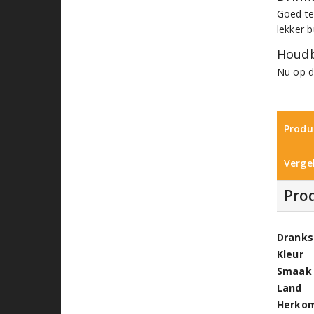
Goed te
lekker 
Houdb
Nu op d
Produ
Vergel
Pro
Dranks
Kleur
Smaak
Land
Herko