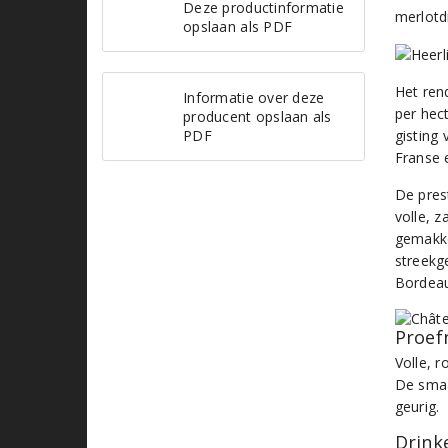
Deze productinformatie
merlotd
opslaan als PDF
Het rend
Informatie over deze
per hec
producent opslaan als
PDF
gisting 
Franse 
De pres
volle, z
gemakke
streekg
Bordeau
Proef
Volle, 
De smaak
geurig.
Drinke