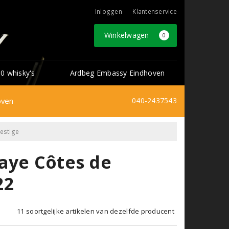
Inloggen
Klantenservice
Winkelwagen
0
0 whisky's
Ardbeg Embassy Eindhoven
oven
040-2437543
estige
aye Côtes de
22
11 soortgelijke artikelen van dezelfde producent