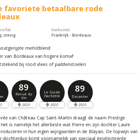
 favoriete betaalbare rode
deaux
rofiel
Herkomst
g, stevig
Frankrijk - Bordeaux
houtgerijpte merlotblend
er van Bordeaux van hogere komaf
itstekend bij rood vlees of paddenstoelen
89
8
89
Le Guide
Revue du
Hachette
er
Decanter
Vin
3
2020
2020
2020
vée van Château Cap Saint-Martin draagt de naam Prestige
 Het is namelijk het allerbeste wat Pierre en zijn dochter Laure
produceren in hun eigen wijngaarden in de Blayais. De topwijn van
er-dochterduo komt voornamelijk van speciaal geselecteerde