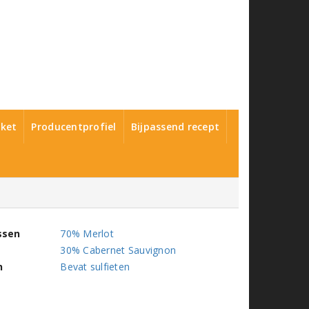
ket
Producentprofiel
Bijpassend recept
ssen
70% Merlot
30% Cabernet Sauvignon
n
Bevat sulfieten