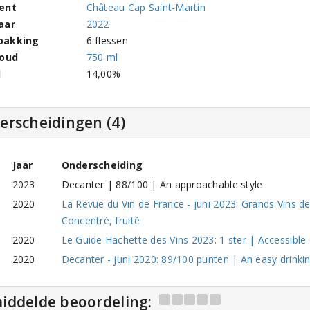
ent
Château Cap Saint-Martin
aar
2022
pakking
6 flessen
houd
750 ml
l
14,00%
erscheidingen (4)
Jaar
Onderscheiding
2023
Decanter | 88/100 | An approachable style
2020
La Revue du Vin de France - juni 2023: Grands Vins d
Concentré, fruité
2020
Le Guide Hachette des Vins 2023: 1 ster | Accessibl
2020
Decanter - juni 2020: 89/100 punten | An easy drinki
iddelde beoordeling: