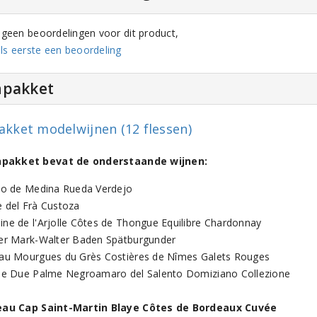
n geen beoordelingen voor dit product,
ls eerste een beoordeling
npakket
akket modelwijnen (12 flessen)
jnpakket bevat de onderstaande wijnen:
lo de Medina Rueda Verdejo
 del Frà Custoza
ne de l'Arjolle Côtes de Thongue Equilibre Chardonnay
er Mark-Walter Baden Spätburgunder
au Mourgues du Grès Costières de Nîmes Galets Rouges
ne Due Palme Negroamaro del Salento Domiziano Collezione
eau Cap Saint-Martin Blaye Côtes de Bordeaux Cuvée