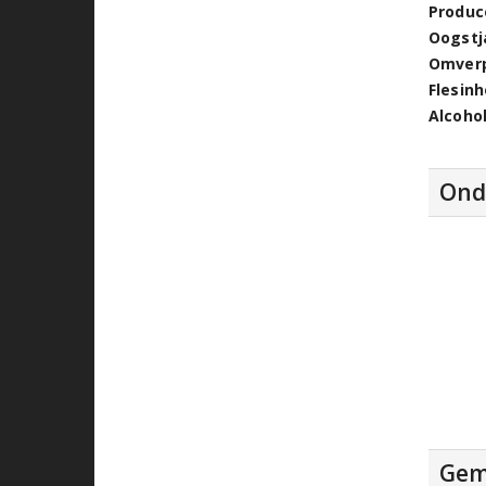
Produc
Oogstj
Omver
Flesin
Alcoho
Ond
Gem