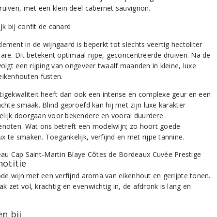
ruiven, met een klein deel cabernet sauvignon.
ement in de wijngaard is beperkt tot slechts veertig hectoliter
tare. Dit betekent optimaal rijpe, geconcentreerde druiven. Na de
volgt een rijping van ongeveer twaalf maanden in kleine, luxe
eikenhouten fusten.
tigekwaliteit heeft dan ook een intense en complexe geur en een
achte smaak. Blind geproefd kan hij met zijn luxe karakter
lijk doorgaan voor bekendere en vooral duurdere
enoten. Wat ons betreft een modelwijn; zo hoort goede
x te smaken. Toegankelijk, verfijnd en met rijpe tannine.
notitie
rode wijn met een verfijnd aroma van eikenhout en gerijpte tonen.
 zet vol, krachtig en evenwichtig in, de afdronk is lang en
n bij