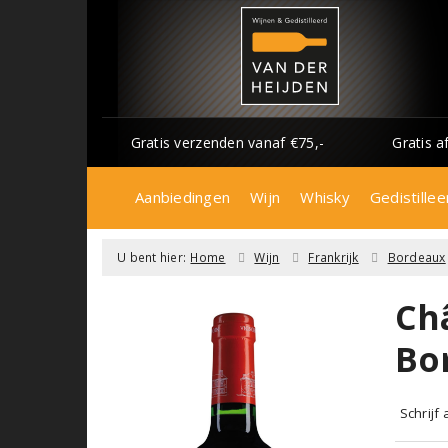
Gratis verzenden vanaf €75,-
Gratis a
Aanbiedingen
Wijn
Whisky
Gedistillee
U bent hier:
Home
Wijn
Frankrijk
Bordeaux
Ch
Bo
Schrijf