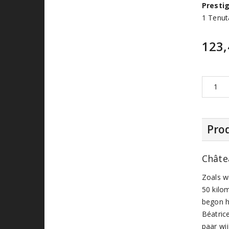
Presti
1 Tenut
123
Prod
Châte
Zoals w
50 kilo
begon h
Béatric
paar wi