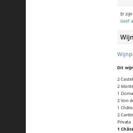
Er zij
Geef a
Wij
Wijnp
Dit wi
2 Caste
2 Monte
1 Domai
2 Von d
1 Châte
2 Canti
Privata
1 Chât