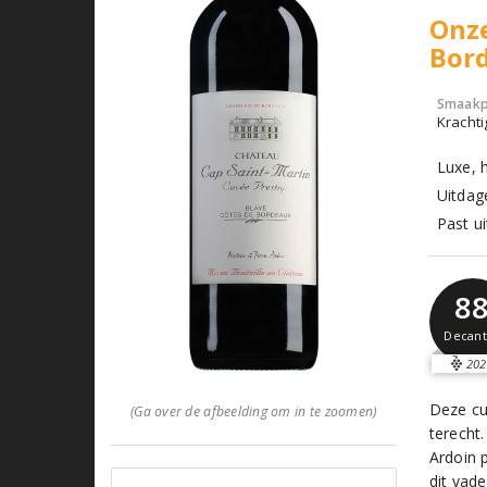
Onze
Bor
Smaakp
Krachti
Luxe, 
Uitdag
Past u
8
Decant
202
Deze cu
(Ga over de afbeelding om in te zoomen)
terecht.
Ardoin 
dit vad