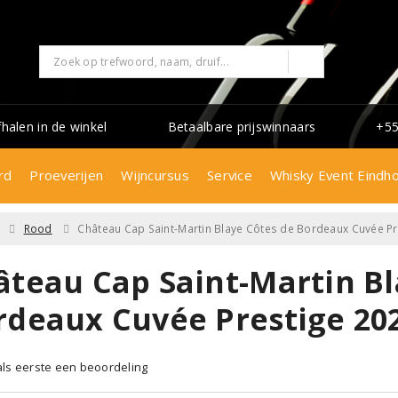
fhalen in de winkel
Betaalbare prijswinnaars
+55
rd
Proeverijen
Wijncursus
Service
Whisky Event Eindh
Rood
Château Cap Saint-Martin Blaye Côtes de Bordeaux Cuvée Pr
âteau Cap Saint-Martin Bl
rdeaux Cuvée Prestige 20
 als eerste een beoordeling