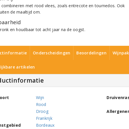
 combineren met rood vlees, zoals entrecote en tournedos. Ook
buiten de maaltijd om.
aarheid
ronk en houdbaar tot acht jaar na de oogst.
ctinformatie
Onderscheidingen
Beoordelingen
Wijnpak
ijkbare artikelen
ductinformatie
oort
Wijn
Druivenra
Rood
Droog
Allergene
Frankrijk
mstgebied
Bordeaux