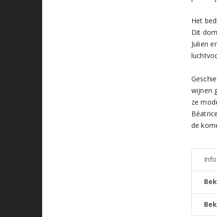
Het bed
Dit dom
Julien 
luchtvo
Geschie
wijnen 
ze mode
Béatric
de kom
Inf
Bek
Bek