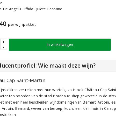
ge
a De Angelis Offida Quiete Pecorino
,40
per wijnpakket
+
In winkelwagen
-
ucentprofiel: Wie maakt deze wijn?
au Cap Saint-Martin
ijnstokken ver reiken met hun wortels, zo is ook Château Cap Saint
meter ten noorden van de stad Bordeaux, diep geworteld in de str
et met een heel bescheiden wijndomeintje van Bernard Ardoin, een
e Ardoin. Bernard, wever van beroep, kocht een klein huis in Cars,
jnstokken.