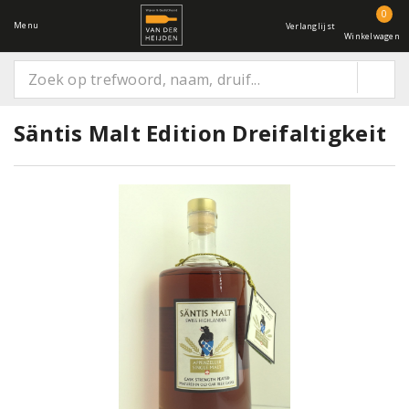
0
Menu
Verlanglijst
Winkelwagen
Säntis Malt Edition Dreifaltigkeit