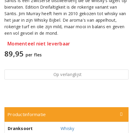
Säntis is een Zwitserse distilleerderij die de whisky's lagert op
biervaten. Edition Dreifaltigkeit is de rokerige variant van
Säntis. Jim Murray heeft hem in 2010 gekozen tot whisky van
het jaar in zijn Whisky Bijbel. De aroma's van appelhout,
rokerige turf en olie zijn mild, maar mooi in balans en geven
een vol gevoel in de mond.
Momenteel niet leverbaar
89,95
per fles
Op verlanglijst
Productinformatie
Dranksoort
Whisky