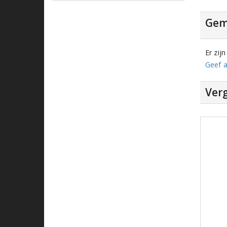
Gem
Er zij
Geef a
Verg