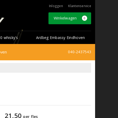
Inloggen
Klantenservice
Winkelwagen
0
0 whisky's
Ardbeg Embassy Eindhoven
oven
040-2437543
21,50
per fles