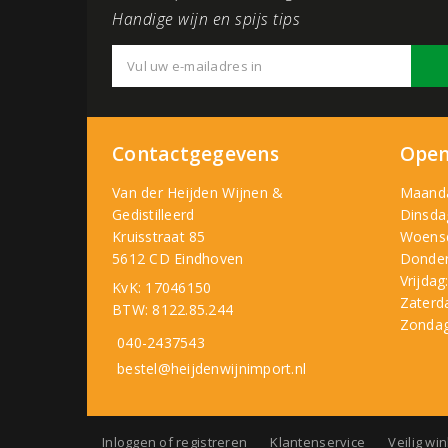
Handige wijn en spijs tips
Contactgegevens
Open
Van der Heijden Wijnen &
Maand
Gedistilleerd
Dinsda
Kruisstraat 85
Woens
5612 CD Eindhoven
Donder
Vrijdag
KvK: 17046150
Zaterd
BTW: 8122.85.244
Zondag
040-2437543
bestel@heijdenwijnimport.nl
Inloggen of registreren
Klantenservice
Veilig wi