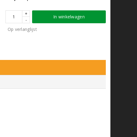
+
In winkelwagen
-
Op verlanglijst