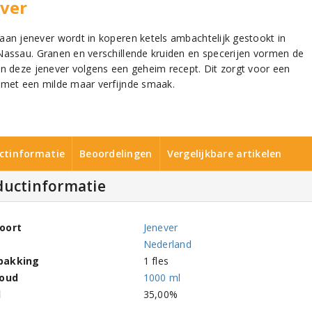
ver
aan jenever wordt in koperen ketels ambachtelijk gestookt in
Nassau. Granen en verschillende kruiden en specerijen vormen de
an deze jenever volgens een geheim recept. Dit zorgt voor een
 met een milde maar verfijnde smaak.
ctinformatie
Beoordelingen
Vergelijkbare artikelen
ductinformatie
oort
Jenever
Nederland
pakking
1 fles
houd
1000 ml
l
35,00%