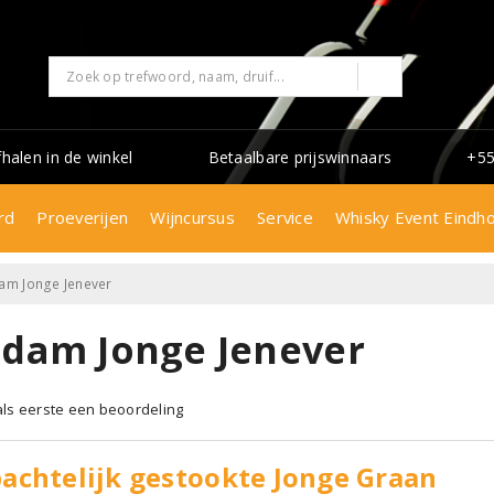
fhalen in de winkel
Betaalbare prijswinnaars
+55
rd
Proeverijen
Wijncursus
Service
Whisky Event Eindh
am Jonge Jenever
idam Jonge Jenever
 als eerste een beoordeling
chtelijk gestookte Jonge Graan