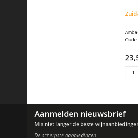
Zuid
Ambac
Oude 
23,
Aanmelden nieuwsbrief
Mis niet langer de beste wijnaanbiedinge
De scherpste aanbiedingen