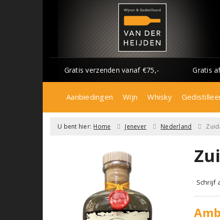
Gratis verzenden vanaf €75,-
Gratis a
Aanbiedingen
Wijn
Whisky
Gedistillee
U bent hier:
Home
Jenever
Nederland
Zuid
Zu
Schrijf
Amba