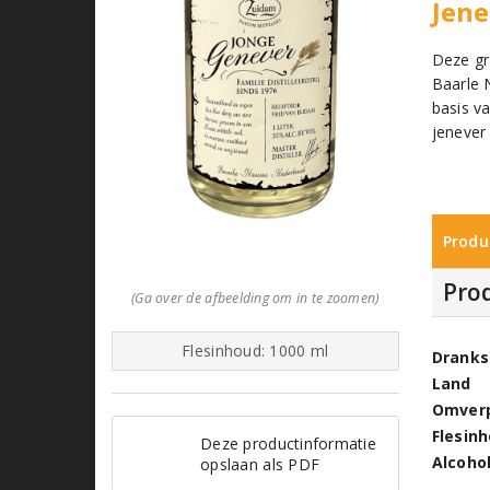
Jene
Deze gr
Baarle 
basis v
jenever
Produ
Pro
(Ga over de afbeelding om in te zoomen)
Flesinhoud: 1000 ml
Dranks
Land
Omver
Flesin
Deze productinformatie
Alcoho
opslaan als PDF