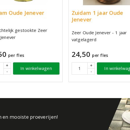
am Oude Jenever
Zuidam 1 jaar Oude
Jenever
htelijk gestookte Zeer
Zeer Oude Jenever - 1 jaar
Jenever
vatgelagerd
50
24,50
per fles
per fles
+
+
In winkelwagen
In winkelwa
-
-
n en mooiste proeverijen!