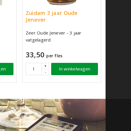
Zuidam 3 jaar Oude
Jenever
Zeer Oude Jenever - 3 jaar
vatgelagerd
33,50
per fles
+
gen
In winkelwagen
-