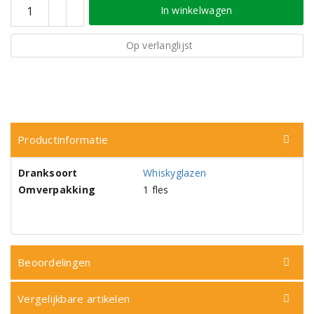
In winkelwagen
Op verlanglijst
Productinformatie
Dranksoort
Whiskyglazen
Omverpakking
1 fles
Beoordelingen
Vergelijkbare artikelen