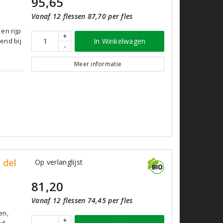
95,65
Vanaf 12 flessen 87,70 per fles
en rijp
+
kend bij
In Winkelwagen
-
Meer informatie
 del
Op verlanglijst
81,20
Vanaf 12 flessen 74,45 per fles
en,
+
nd.