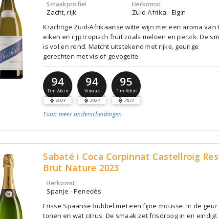
Smaakprofiel
Herkomst
Zacht, rijk
Zuid-Afrika - Elgin
Krachtige Zuid-Afrikaanse witte wijn met een aroma van 
eiken en rijp tropisch fruit zoals meloen en perzik. De s
is vol en rond. Matcht uitstekend met rijke, geurige
gerechten met vis of gevogelte.
94
94
95
Tim Atkin
Vinous
Tim Atkin
2023
2022
2022
Toon meer
onderscheidingen
Sabaté i Coca Corpinnat Castellroig Re
Brut Nature 2023
Herkomst
Spanje - Penedès
Frisse Spaanse bubbel met een fijne mousse. In de geur 
tonen en wat citrus. De smaak zet frisdroog in en eindigt