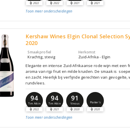
2022
2022
2021
2021
Toon meer
onderscheidingen
Kershaw Wines Elgin Clonal Selection S
2020
Smaakprofiel
Herkomst
Krachtig, stevig
Zuid-Afrika - Elgin
Elegante en intense Zuid-Afrikaanse rode wijn met een f
aroma van rijp fruit en milde kruiden. De smaak is soepe
en zacht. Heerlijk bij verfijnde gerechten van gevogelte, 
rundvlees.
94
94
91
Platter's
Tim Atkin
Tim Atkin
Vinous
2022
2021
2020
2020
Toon meer
onderscheidingen