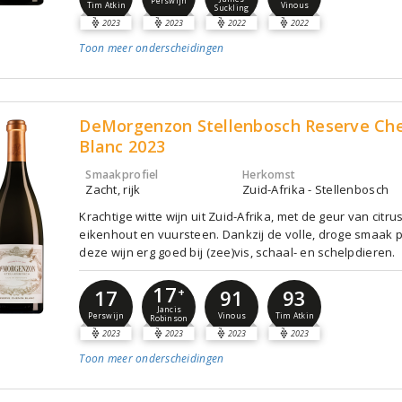
Perswijn
Tim Atkin
Vinous
Suckling
2023
2023
2022
2022
Toon meer
onderscheidingen
DeMorgenzon Stellenbosch Reserve Ch
Blanc 2023
Smaakprofiel
Herkomst
Zacht, rijk
Zuid-Afrika - Stellenbosch
Krachtige witte wijn uit Zuid-Afrika, met de geur van citrus
eikenhout en vuursteen. Dankzij de volle, droge smaak 
deze wijn erg goed bij (zee)vis, schaal- en schelpdieren.
17
17
+
91
93
Jancis
Perswijn
Vinous
Tim Atkin
Robinson
2023
2023
2023
2023
Toon meer
onderscheidingen