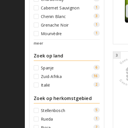
1
Cabernet Sauvignon
3
Chenin Blanc
1
Grenache Noir
1
Mourvèdre
meer
Zoek op land
3
6
Spanje
16
Zuid-Afrika
2
Italië
Zoek op herkomstgebied
5
Stellenbosch
1
Rueda
2
Rioja