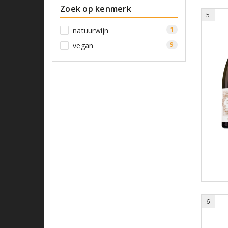
Zoek op kenmerk
5
1
natuurwijn
9
vegan
6