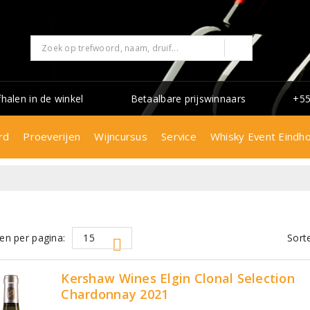
fhalen in de winkel
Betaalbare prijswinnaars
+55
rd
Proeverijen
Wijncursus
Service
Whisky Event Eindh
en per pagina:
Sort
Kershaw Wines Elgin Clonal Selection
Chardonnay 2021