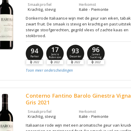
Smaakprofiel
Herkomst
Krachtig, stevig
Italië - Piemonte
Donkerrode Italiaanse wijn met de geur van eiken, tabak 
zwart fruit. De smaak is stevig en krachtig en past uitste
stevige stoofgerechten, gegrild vlees of zachte kaas en
stokbrood.
17
96
94
93
Jancis
James
Parker
Decanter
Robinson
Suckling
2022
2022
2022
2022
Toon meer
onderscheidingen
Conterno Fantino Barolo Ginestra Vigna
Gris 2021
Smaakprofiel
Herkomst
Krachtig, stevig
Italië - Piemonte
Italiaanse rode wijn met een aromatische geur van kruid
specerijen en gerijpt rood fruit. De smaak is vol en verfij