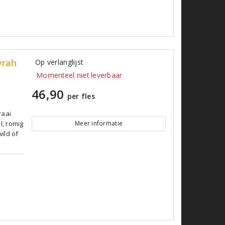
yrah
Op verlanglijst
Momenteel niet leverbaar
46,90
per fles
raai
l, romig
Meer informatie
wild of