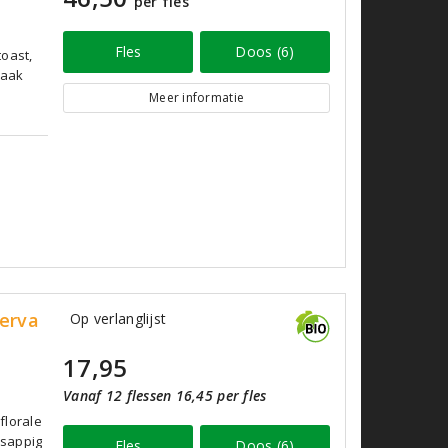
per fles
Fles
Doos (6)
toast,
maak
Meer informatie
serva
Op verlanglijst
17,95
Vanaf 12 flessen 16,45 per fles
florale
 sappig
Fles
Doos (6)