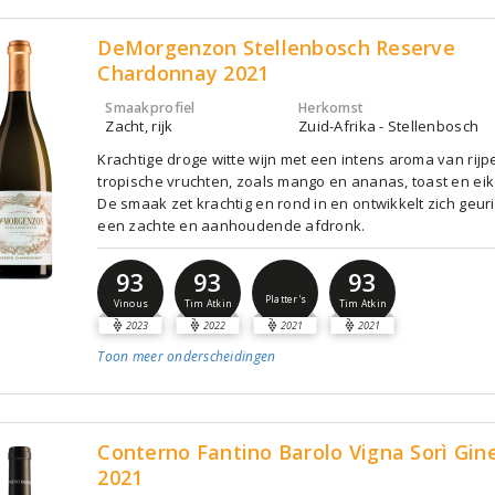
DeMorgenzon Stellenbosch Reserve
Chardonnay 2021
Smaakprofiel
Herkomst
Zacht, rijk
Zuid-Afrika - Stellenbosch
Krachtige droge witte wijn met een intens aroma van rijp
tropische vruchten, zoals mango en ananas, toast en ei
De smaak zet krachtig en rond in en ontwikkelt zich geur
een zachte en aanhoudende afdronk.
93
93
93
Platter's
Vinous
Tim Atkin
Tim Atkin
2023
2022
2021
2021
Toon meer
onderscheidingen
Conterno Fantino Barolo Vigna Sorì Gin
2021