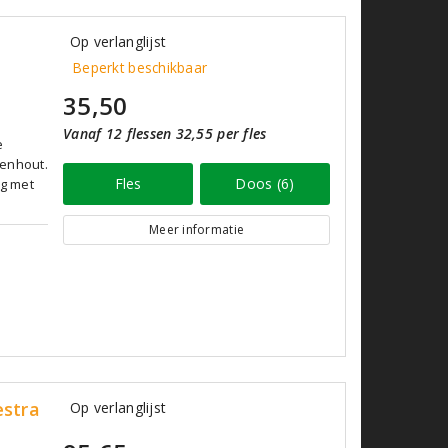
Op verlanglijst
Beperkt beschikbaar
35,50
Vanaf 12 flessen 32,55 per fles
e
kenhout.
Fles
Doos (6)
ig met
Meer informatie
estra
Op verlanglijst