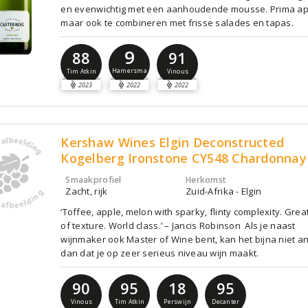
en evenwichtig met een aanhoudende mousse. Prima ape
maar ook te combineren met frisse salades en tapas.
9
88
91
Hamersma
Tim Atkin
Vinous
2023
2022
2022
Kershaw Wines Elgin Deconstructed
Kogelberg Ironstone CY548 Chardonnay
Smaakprofiel
Herkomst
Zacht, rijk
Zuid-Afrika - Elgin
‘Toffee, apple, melon with sparky, flinty complexity. Grea
of texture. World class.’ – Jancis Robinson Als je naast
wijnmaker ook Master of Wine bent, kan het bijna niet a
dan dat je op zeer serieus niveau wijn maakt.
90
95
18
95
Vinous
Tim Atkin
Perswijn
Decanter