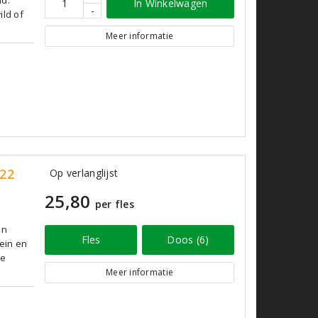
In Winkelwagen
-
ild of
Meer informatie
022
Op verlanglijst
25,80
per fles
an
Fles
Doos (6)
pein en
ge
Meer informatie