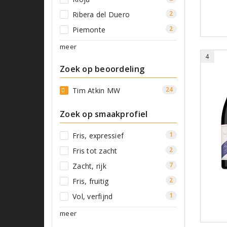
2
Ribera del Duero
2
Piemonte
meer
4
Zoek op beoordeling
24
Tim Atkin MW
Zoek op smaakprofiel
1
Fris, expressief
2
Fris tot zacht
7
Zacht, rijk
2
Fris, fruitig
1
Vol, verfijnd
meer