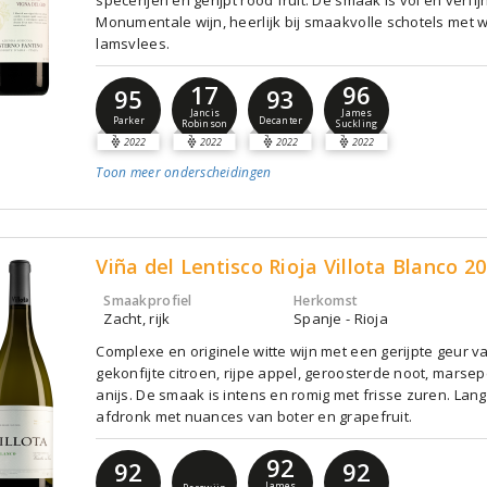
Monumentale wijn, heerlijk bij smaakvolle schotels met w
lamsvlees.
17
96
95
93
Jancis
James
Parker
Decanter
Robinson
Suckling
2022
2022
2022
2022
Toon meer
onderscheidingen
Viña del Lentisco Rioja Villota Blanco 2
Smaakprofiel
Herkomst
Zacht, rijk
Spanje - Rioja
Complexe en originele witte wijn met een gerijpte geur v
gekonfijte citroen, rijpe appel, geroosterde noot, marse
anijs. De smaak is intens en romig met frisse zuren. Lan
afdronk met nuances van boter en grapefruit.
92
92
92
James