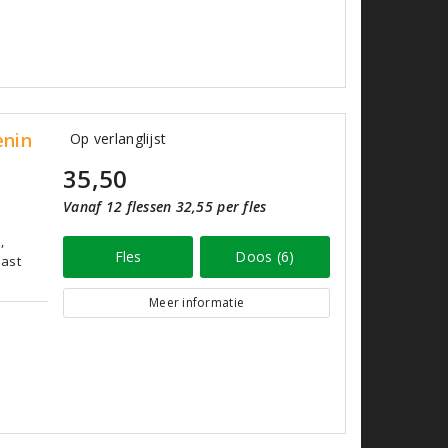
enin
Op verlanglijst
35,50
Vanaf 12 flessen 32,55 per fles
,
Fles
Doos (6)
past
Meer informatie