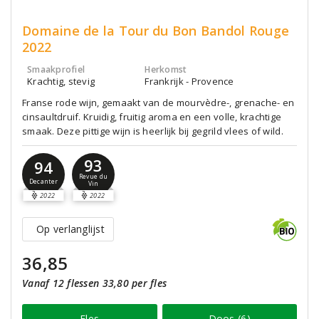
Domaine de la Tour du Bon Bandol Rouge
2022
Smaakprofiel
Herkomst
Krachtig, stevig
Frankrijk - Provence
Franse rode wijn, gemaakt van de mourvèdre-, grenache- en
cinsaultdruif. Kruidig, fruitig aroma en een volle, krachtige
smaak. Deze pittige wijn is heerlijk bij gegrild vlees of wild.
93
94
Revue du
Decanter
Vin
2022
2022
Op verlanglijst
36,85
Vanaf 12 flessen 33,80 per fles
Fles
Doos (6)