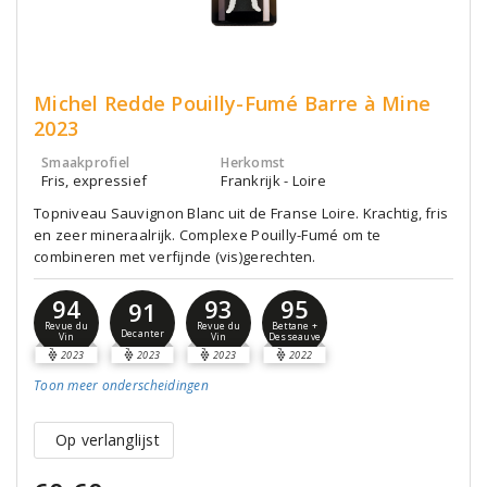
Michel Redde Pouilly-Fumé Barre à Mine
2023
Smaakprofiel
Herkomst
Fris, expressief
Frankrijk - Loire
Topniveau Sauvignon Blanc uit de Franse Loire. Krachtig, fris
en zeer mineraalrijk. Complexe Pouilly-Fumé om te
combineren met verfijnde (vis)gerechten.
94
93
95
91
Revue du
Revue du
Bettane +
Decanter
Vin
Vin
Desseauve
2023
2023
2023
2022
Toon meer
onderscheidingen
Op verlanglijst