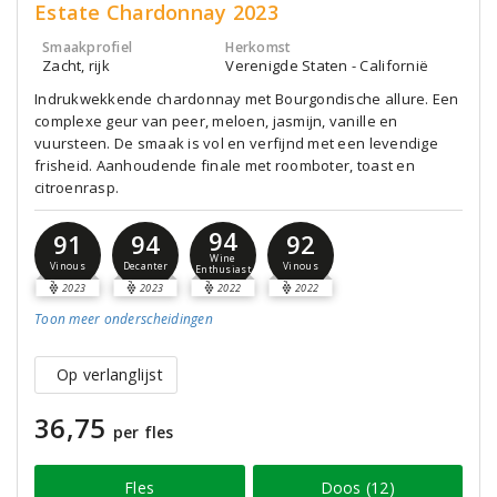
Estate Chardonnay 2023
Smaakprofiel
Herkomst
Zacht, rijk
Verenigde Staten - Californië
Indrukwekkende chardonnay met Bourgondische allure. Een
complexe geur van peer, meloen, jasmijn, vanille en
vuursteen. De smaak is vol en verfijnd met een levendige
frisheid. Aanhoudende finale met roomboter, toast en
citroenrasp.
94
91
94
92
Wine
Vinous
Decanter
Vinous
Enthusiast
2023
2023
2022
2022
Toon meer
onderscheidingen
Op verlanglijst
36,75
per fles
Fles
Doos (12)