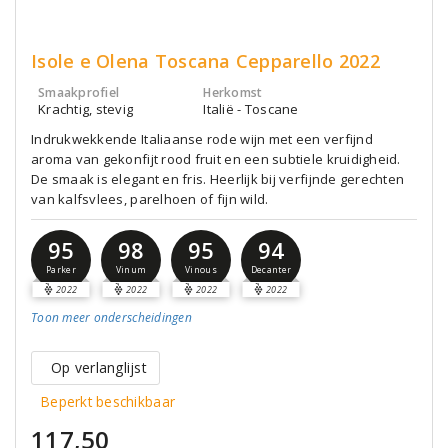
Isole e Olena Toscana Cepparello 2022
Smaakprofiel
Herkomst
Krachtig, stevig
Italië - Toscane
Indrukwekkende Italiaanse rode wijn met een verfijnd
aroma van gekonfijt rood fruit en een subtiele kruidigheid.
De smaak is elegant en fris. Heerlijk bij verfijnde gerechten
van kalfsvlees, parelhoen of fijn wild.
95
98
95
94
Parker
Vinum
Vinous
Decanter
2022
2022
2022
2022
Toon meer
onderscheidingen
Op verlanglijst
Beperkt beschikbaar
117,50