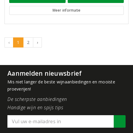
Meer informatie
‹
1
2
›
Aanmelden nieuwsbrief
Mis niet langer de beste wijnaanbiedingen en mooiste
proeverijen!
De scherpste aanbiedingen
Handige wijn en spijs tips