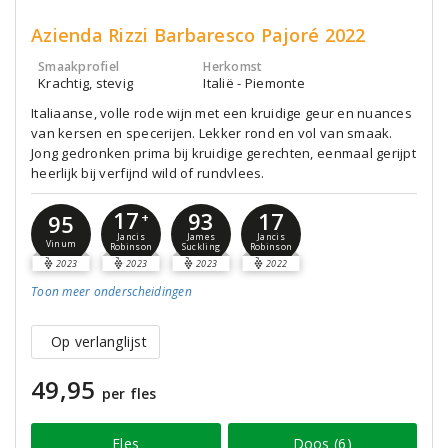
Azienda Rizzi Barbaresco Pajoré 2022
Smaakprofiel
Herkomst
Krachtig, stevig
Italië - Piemonte
Italiaanse, volle rode wijn met een kruidige geur en nuances
van kersen en specerijen. Lekker rond en vol van smaak.
Jong gedronken prima bij kruidige gerechten, eenmaal gerijpt
heerlijk bij verfijnd wild of rundvlees.
17
93
17
95
+
Jancis
James
Jancis
Vinum
Robinson
Suckling
Robinson
2023
2023
2023
2022
Toon meer
onderscheidingen
Op verlanglijst
49,95
per fles
Fles
Doos (6)