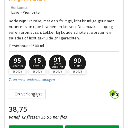
Herkomst
Italië - Piemonte
Rode wijn uit Italië, met een fruitige, licht kruidige geur met
nuances van rijpe bramen en kersen. De smaak is sappig,
vol en aromatisch. Lekker bij koude schotels, worsten en
salades of licht gekruide grillgerechten.
Flesinhoud: 1500 ml
91
95
15
90
James
Decanter
Perswijn
Falstaff
Suckling
2024
2024
2024
2023
Toon meer
onderscheidingen
Op verlanglijst
38,75
Vanaf 12 flessen 35,55 per fles