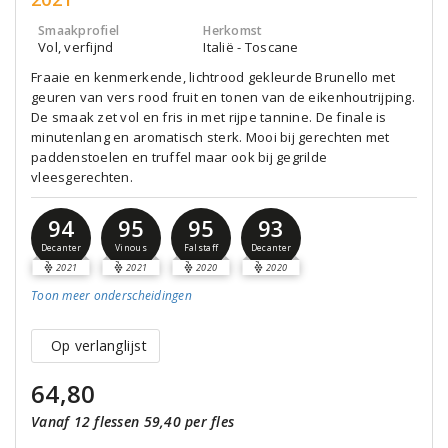
Smaakprofiel
Herkomst
Vol, verfijnd
Italië - Toscane
Fraaie en kenmerkende, lichtrood gekleurde Brunello met
geuren van vers rood fruit en tonen van de eikenhoutrijping.
De smaak zet vol en fris in met rijpe tannine. De finale is
minutenlang en aromatisch sterk. Mooi bij gerechten met
paddenstoelen en truffel maar ook bij gegrilde
vleesgerechten.
94
95
95
93
Decanter
Vinous
Falstaff
Decanter
2021
2021
2020
2020
Toon meer
onderscheidingen
Op verlanglijst
64,80
Vanaf 12 flessen 59,40 per fles