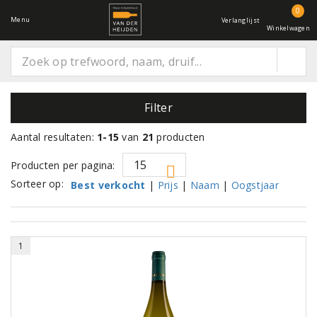
0
Menu
Verlanglijst
Winkelwagen
Filter
Aantal resultaten:
1-15
van
21
producten
Producten per pagina:
Sorteer op:
Best verkocht
|
Prijs
|
Naam
|
Oogstjaar
1