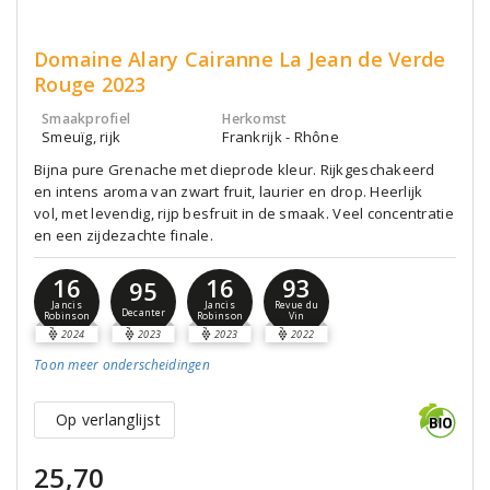
Domaine Alary Cairanne La Jean de Verde
Rouge 2023
Smaakprofiel
Herkomst
Smeuïg, rijk
Frankrijk - Rhône
Bijna pure Grenache met dieprode kleur. Rijkgeschakeerd
en intens aroma van zwart fruit, laurier en drop. Heerlijk
vol, met levendig, rijp besfruit in de smaak. Veel concentratie
en een zijdezachte finale.
16
16
93
95
Jancis
Jancis
Revue du
Decanter
Robinson
Robinson
Vin
2024
2023
2023
2022
Toon meer
onderscheidingen
Op verlanglijst
25,70