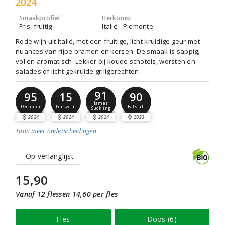
2024
Smaakprofiel
Herkomst
Fris, fruitig
Italië - Piemonte
Rode wijn uit Italië, met een fruitige, licht kruidige geur met
nuances van rijpe bramen en kersen. De smaak is sappig,
vol en aromatisch. Lekker bij koude schotels, worsten en
salades of licht gekruide grillgerechten.
91
95
15
90
James
Decanter
Perswijn
Falstaff
Suckling
2024
2024
2024
2023
Toon meer
onderscheidingen
Op verlanglijst
15,90
Vanaf 12 flessen 14,60 per fles
Fles
Doos (6)