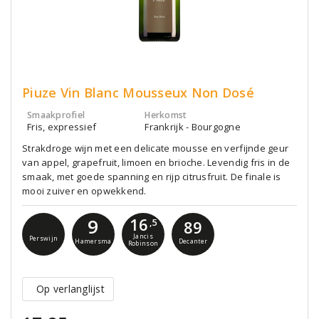
Piuze Vin Blanc Mousseux Non Dosé
Smaakprofiel
Herkomst
Fris, expressief
Frankrijk - Bourgogne
Strakdroge wijn met een delicate mousse en verfijnde geur
van appel, grapefruit, limoen en brioche. Levendig fris in de
smaak, met goede spanning en rijp citrusfruit. De finale is
mooi zuiver en opwekkend.
16
9
,5
89
Jancis
Perswijn
Hamersma
Decanter
Robinson
Op verlanglijst