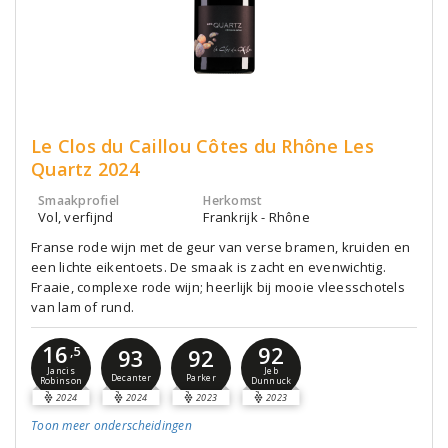
Le Clos du Caillou Côtes du Rhône Les
Quartz 2024
Smaakprofiel
Herkomst
Vol, verfijnd
Frankrijk - Rhône
Franse rode wijn met de geur van verse bramen, kruiden en
een lichte eikentoets. De smaak is zacht en evenwichtig.
Fraaie, complexe rode wijn; heerlijk bij mooie vleesschotels
van lam of rund.
16
92
,5
93
92
Jancis
Jeb
Decanter
Parker
Robinson
Dunnuck
2024
2024
2023
2023
Toon meer
onderscheidingen