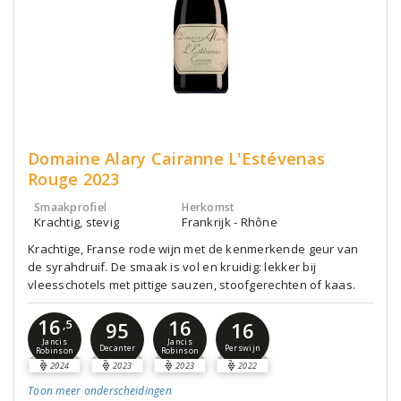
Domaine Alary Cairanne L'Estévenas
Rouge 2023
Smaakprofiel
Herkomst
Krachtig, stevig
Frankrijk - Rhône
Krachtige, Franse rode wijn met de kenmerkende geur van
de syrahdruif. De smaak is vol en kruidig: lekker bij
vleesschotels met pittige sauzen, stoofgerechten of kaas.
16
16
,5
95
16
Jancis
Jancis
Decanter
Perswijn
Robinson
Robinson
2024
2023
2023
2022
Toon meer
onderscheidingen