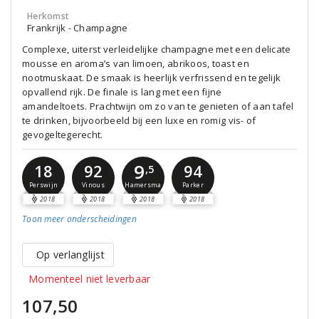
Herkomst
Frankrijk - Champagne
Complexe, uiterst verleidelijke champagne met een delicate
mousse en aroma’s van limoen, abrikoos, toast en
nootmuskaat. De smaak is heerlijk verfrissend en tegelijk
opvallend rijk. De finale is lang met een fijne
amandeltoets. Prachtwijn om zo van te genieten of aan tafel
te drinken, bijvoorbeeld bij een luxe en romig vis- of
gevogeltegerecht.
9
18
92
94
,5
Perswijn
Vinous
Parker
Hamersma
2018
2018
2018
2018
Toon meer
onderscheidingen
Op verlanglijst
Momenteel niet leverbaar
107,50