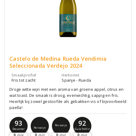
Castelo de Medina Rueda Vendimia
Seleccionada Verdejo 2024
Smaakprofiel
Herkomst
Fris tot zacht
Spanje - Rueda
Droge witte wijn met een aroma van groene appel, citrus en
wat toast. De smaak is droog, evenwichtig, sappig en fris.
Heerlijk bij zowel gestoofde als gebakken vis of bijvoorbeeld
paella!
93
92
Perswijn
Perswijn
Decanter
Guía Peñín
2024
2023
2022
2022