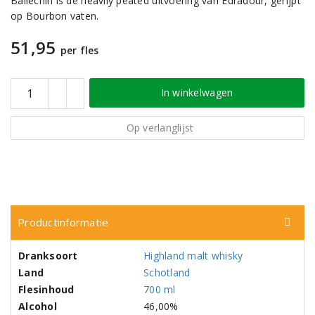
Ballechin is de heavily peated uitvoering van Edradour, gerijpt
op Bourbon vaten.
51,95
per fles
In winkelwagen
Op verlanglijst
Productinformatie
Dranksoort
Highland malt whisky
Land
Schotland
Flesinhoud
700 ml
Alcohol
46,00%