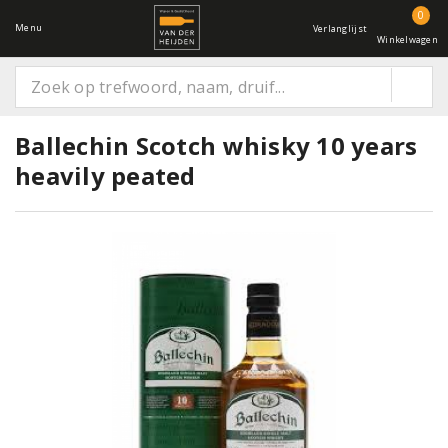
0
Menu
Verlanglijst
Winkelwagen
Ballechin Scotch whisky 10 years
heavily peated