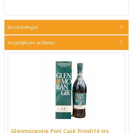
Beoordelingen
Vergelijkbare artikelen
Glenmorangie Port Cask Finish14 yrs