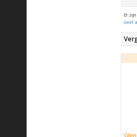
Er zij
Geef a
Verg
Glen