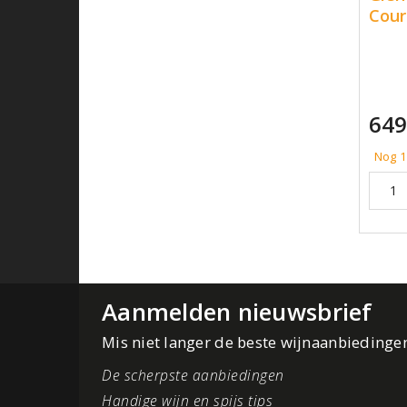
Cour
649
Nog 1
Aanmelden nieuwsbrief
Mis niet langer de beste wijnaanbiedinge
De scherpste aanbiedingen
Handige wijn en spijs tips