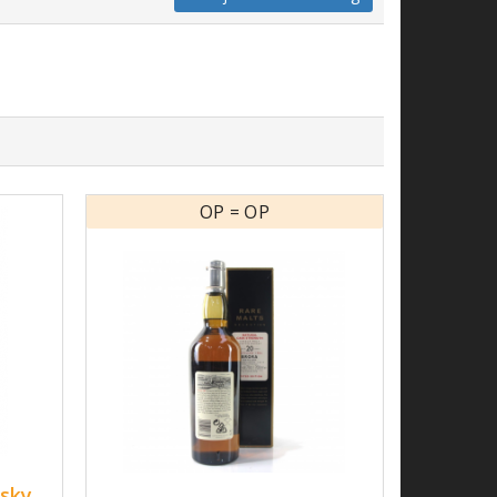
OP = OP
isky