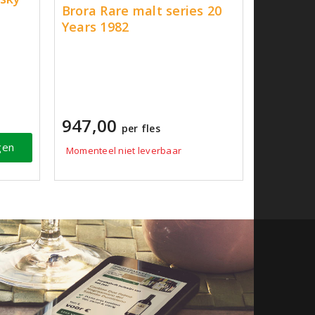
Brora Rare malt series 20
Years 1982
947,00
per fles
gen
Momenteel niet leverbaar