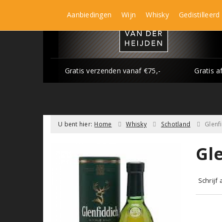
Aanbiedingen
Wijn
Whisky
Gedistilleerd
Gratis verzenden vanaf €75,-
Gratis a
U bent hier:
Home
Whisky
Schotland
Glenf
Gle
Schrijf