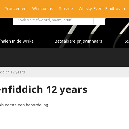
Proeverijen
Wijncursus
Service
Whisky Event Eindhoven
fhalen in de winkel
Betaalbare prijswinnaars
+55
iddich 12 years
nfiddich 12 years
 als eerste een beoordeling