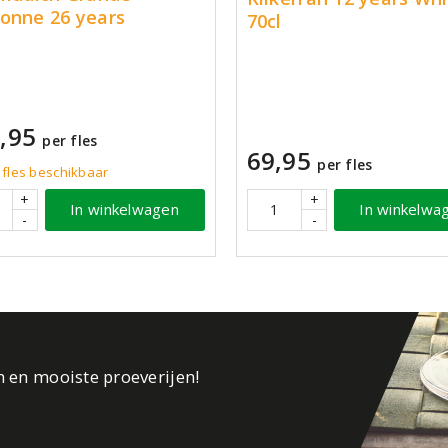
onne 26 years
70cl
,95
per fles
69,95
per fles
 fles beschikbaar
+
+
In winkelwa
In winkelwagen
-
-
n en mooiste proeverijen!