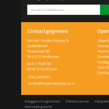
Contactgegevens
Open
Van der Heijden Wijnen &
Maand
Gedistilleerd
Dinsda
Kruisstraat 85
Woens
5612 CD Eindhoven
Donder
Vrijdag
KvK: 17046150
Zaterd
BTW: 8122.85.244
Zondag
040-2437543
bestel@heijdenwijnimport.nl
Inloggen of registreren
Klantenservice
Veilig wi
Herroepingsrecht