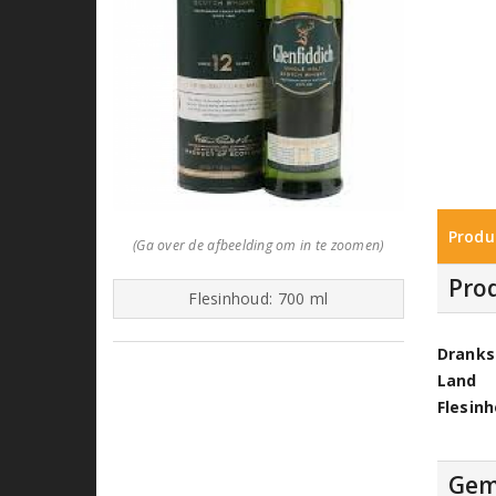
Produ
(Ga over de afbeelding om in te zoomen)
Pro
Flesinhoud: 700 ml
Dranks
Land
Flesin
Gem