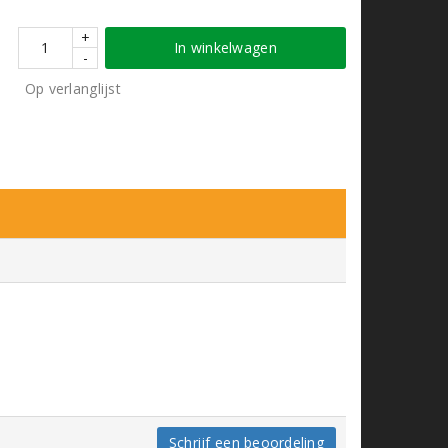
+
In winkelwagen
-
Op verlanglijst
Schrijf een beoordeling