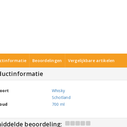
ctinformatie
Beoordelingen
Vergelijkbare artikelen
ductinformatie
oort
Whisky
Schotland
houd
700 ml
iddelde beoordeling: