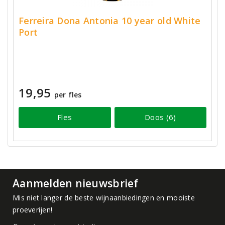
Ferreira Dona Antonia 10 year old White
Port
19,95
per fles
Fles
Doos (6)
Aanmelden nieuwsbrief
Mis niet langer de beste wijnaanbiedingen en mooiste
proeverijen!