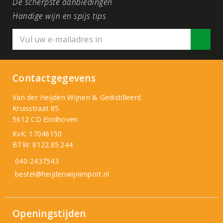
De scherpste aanbiedingen
Handige wijn en spijs tips
Contactgegevens
Van der Heijden Wijnen & Gedistilleerd
Kruisstraat 85
5612 CD Eindhoven
KvK: 17046150
BTW: 8122.85.244
040-2437543
bestel@heijdenwijnimport.nl
Openingstijden