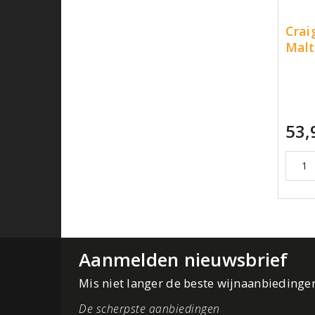
Crai
Malt
53,
Aanmelden nieuwsbrief
Mis niet langer de beste wijnaanbiedinge
De scherpste aanbiedingen