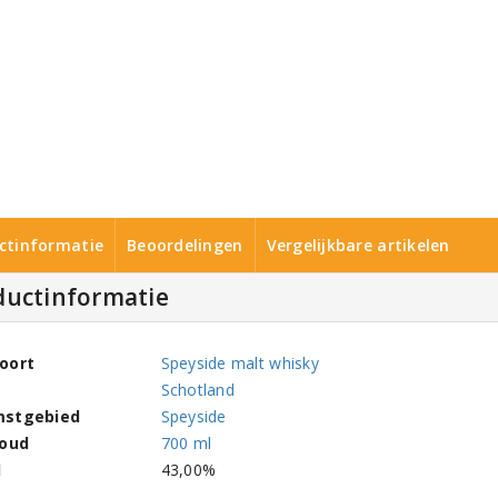
ctinformatie
Beoordelingen
Vergelijkbare artikelen
ductinformatie
oort
Speyside malt whisky
Schotland
mstgebied
Speyside
houd
700 ml
l
43,00%