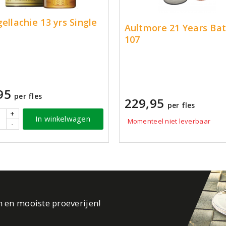
gellachie 13 yrs Single
Aultmore 21 Years Ba
107
95
per fles
229,95
per fles
+
In winkelwagen
Momenteel niet leverbaar
-
n en mooiste proeverijen!