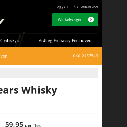
Inloggen
Klantenservice
Winkelwagen
0
0 whisky's
Ardbeg Embassy Eindhoven
oven
040-2437543
ears Whisky
59,95
per fles