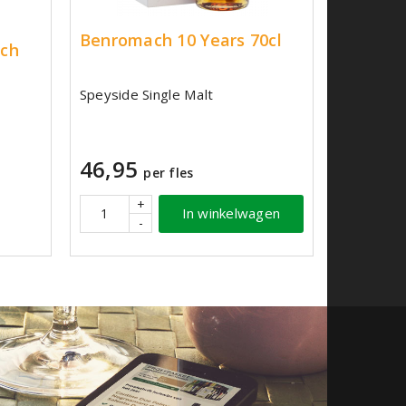
Benromach 10 Years 70cl
tch
Speyside Single Malt
46,95
per fles
+
In winkelwagen
-