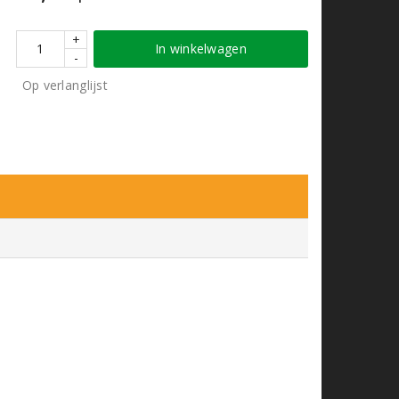
+
In winkelwagen
-
Op verlanglijst