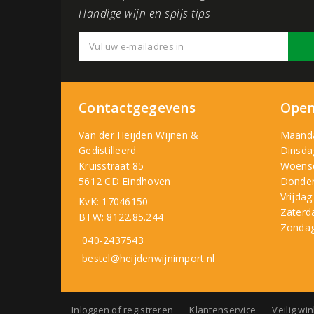
Handige wijn en spijs tips
Contactgegevens
Open
Van der Heijden Wijnen &
Maand
Gedistilleerd
Dinsda
Kruisstraat 85
Woens
5612 CD Eindhoven
Donder
Vrijdag
KvK: 17046150
Zaterd
BTW: 8122.85.244
Zondag
040-2437543
bestel@heijdenwijnimport.nl
Inloggen of registreren
Klantenservice
Veilig wi