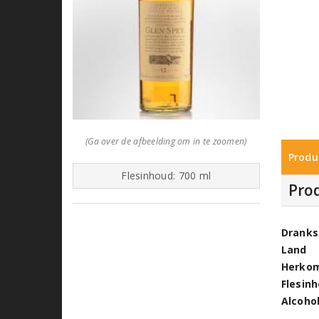
(Ga over de afbeelding om in te zoomen)
Produ
Flesinhoud: 700 ml
Pro
Dranks
Land
Herko
Flesin
Alcoho