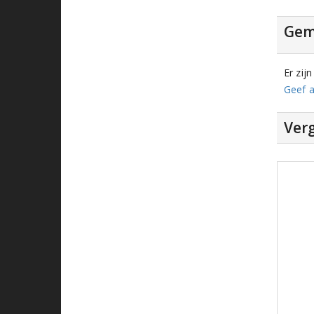
Gem
Er zij
Geef a
Verg