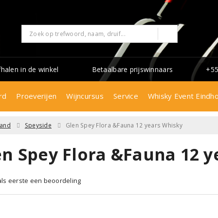
fhalen in de winkel
Betaalbare prijswinnaars
+55
rd
Proeverijen
Wijncursus
Service
Whisky Event Eindh
land
Speyside
Glen Spey Flora &Fauna 12 years Whisky
en Spey Flora &Fauna 12 y
 als eerste een beoordeling