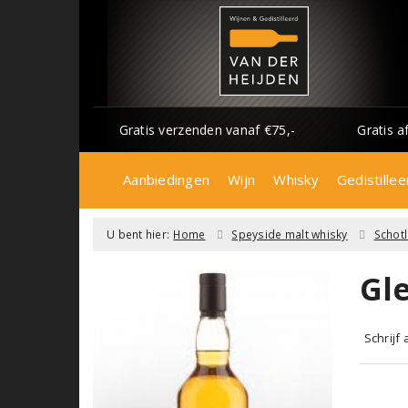
Gratis verzenden vanaf €75,-
Gratis a
Aanbiedingen
Wijn
Whisky
Gedistillee
U bent hier:
Home
Speyside malt whisky
Schot
Gl
Schrijf